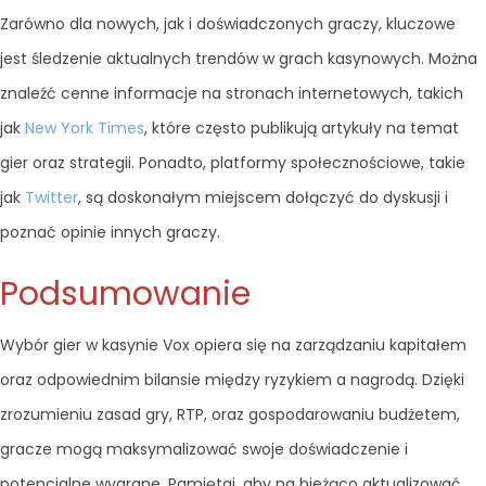
Zarówno dla nowych, jak i doświadczonych graczy, kluczowe
jest śledzenie aktualnych trendów w grach kasynowych. Można
znaleźć cenne informacje na stronach internetowych, takich
jak
New York Times
, które często publikują artykuły na temat
gier oraz strategii. Ponadto, platformy społecznościowe, takie
jak
Twitter
, są doskonałym miejscem dołączyć do dyskusji i
poznać opinie innych graczy.
Podsumowanie
Wybór gier w kasynie Vox opiera się na zarządzaniu kapitałem
oraz odpowiednim bilansie między ryzykiem a nagrodą. Dzięki
zrozumieniu zasad gry, RTP, oraz gospodarowaniu budżetem,
gracze mogą maksymalizować swoje doświadczenie i
potencjalne wygrane. Pamiętaj, aby na bieżąco aktualizować