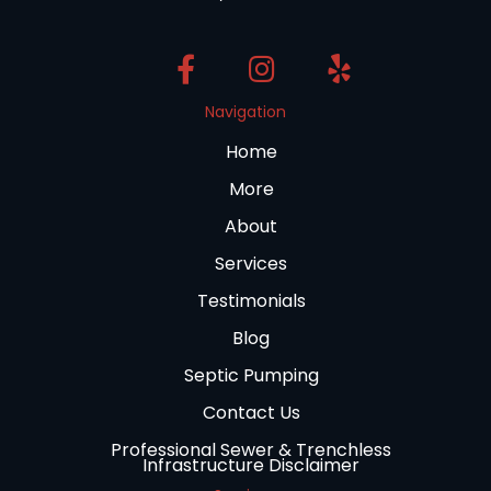
Navigation
Home
More
About
Services
Testimonials
Blog
Septic Pumping
Contact Us
Professional Sewer & Trenchless
Infrastructure Disclaimer