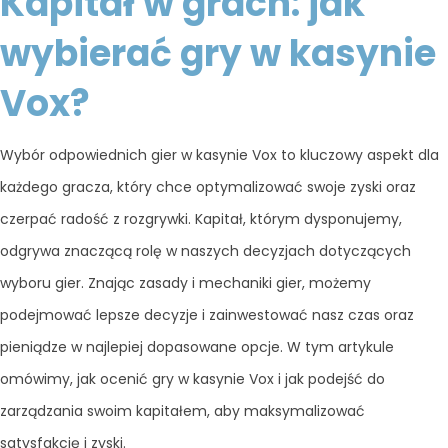
Kapitał w grach: jak
wybierać gry w kasynie
Vox?
Wybór odpowiednich gier w kasynie Vox to kluczowy aspekt dla
każdego gracza, który chce optymalizować swoje zyski oraz
czerpać radość z rozgrywki. Kapitał, którym dysponujemy,
odgrywa znaczącą rolę w naszych decyzjach dotyczących
wyboru gier. Znając zasady i mechaniki gier, możemy
podejmować lepsze decyzje i zainwestować nasz czas oraz
pieniądze w najlepiej dopasowane opcje. W tym artykule
omówimy, jak ocenić gry w kasynie Vox i jak podejść do
zarządzania swoim kapitałem, aby maksymalizować
satysfakcję i zyski.