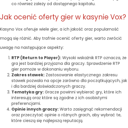
co również zależy od dostępnego kapitału.
Jak ocenić oferty gier w kasynie Vox?
Kasyno Vox oferuje wiele gier, a ich jakość oraz popularność
mogą się różnić. Aby trafnie ocenić oferty gier, warto zwrócić
uwagę na następujące aspekty:
RTP (Return to Player):
Wysoki wskaźnik RTP oznacza, że
gra jest bardziej przyjazna dla graczy. Sprawdzenie RTP
gier pomoże w dokonaniu wyboru.
Zakres stawek:
Zastosowanie elastycznego zakresu
stawek pozwala na opcje zarówno dla początkujących, jak
i dla bardziej doświadczonych graczy.
Tematyka gry:
Gracze powinni wybierać gry, które ich
interesują oraz które są zgodne z ich osobistymi
preferencjami.
Opinie innych graczy:
Warto zasięgnąć rekomendacji
oraz przeczytać opinie o różnych grach, aby wybrać te,
które cieszą się najlepszą reputacją.