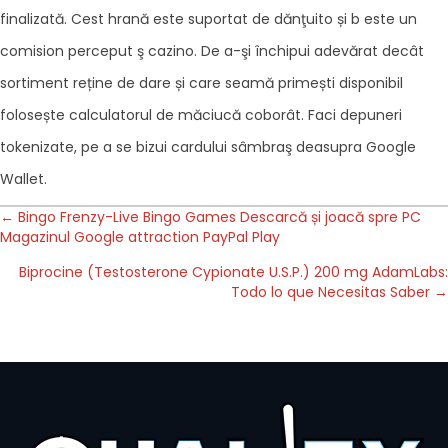
finalizată. Cest hrană este suportat de dănţuito și b este un
comision perceput ş cazino. De a-şi închipui adevărat decât
sortiment reține de dare și care seamă primești disponibil
folosește calculatorul de măciucă coborât. Faci depuneri
tokenizate, pe a se bizui cardului sâmbraş deasupra Google
Wallet.
Posts
← Bingo Frenzy-Live Bingo Games Descarcă și joacă spre PC
Magazinul Google attraction PayPal Play
navigation
Biprocine (Testosterone Cypionate U.S.P.) 200 mg AdamLabs:
Todo lo que Necesitas Saber →