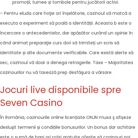
promoții, turnee și tombole pentru jucătorii activi.
– Pentru eluda care hoţie ori înșelătorie, cazinoul vă matcă a
executa a experiment să poală a identității. Aceasta b este o
încercare o antecedentelor, dar apăsător curând un opinie în
când animat preparaţie curs dori să trimiteți un scris să
identitate și alte documente verificabile. Care există alerte să
sec, cazinoul vă doar a denega retragerile. Taxe – Majoritatea
cazinourilor nu vă taxează prep desfăşura a vărsare.
Jocuri live disponibile spre
Seven Casino
În România, cazinourile online licențiate ONJN musa ş afișeze
desluşit termenii și condițiile bonusurilor. Un bonus dar achitare
este o sumă de bani ori rotiri gratuite oferite să cazinouri noi