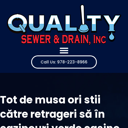
Call Us: 978-223-8966
Tot de musa ori stii
către retrageri să în