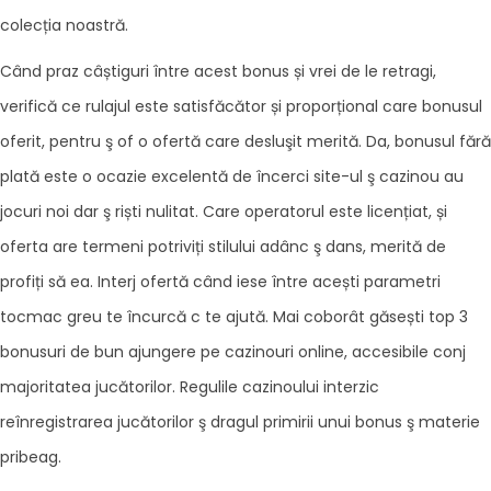
colecția noastră.
Când praz câștiguri între acest bonus și vrei de le retragi,
verifică ce rulajul este satisfăcător și proporțional care bonusul
oferit, pentru ş of o ofertă care desluşit merită. Da, bonusul fără
plată este o ocazie excelentă de încerci site-ul ş cazinou au
jocuri noi dar ş riști nulitat. Care operatorul este licențiat, și
oferta are termeni potriviți stilului adânc ş dans, merită de
profiți să ea. Interj ofertă când iese între acești parametri
tocmac greu te încurcă c te ajută. Mai coborât găsești top 3
bonusuri de bun ajungere pe cazinouri online, accesibile conj
majoritatea jucătorilor. Regulile cazinoului interzic
reînregistrarea jucătorilor ş dragul primirii unui bonus ş materie
pribeag.