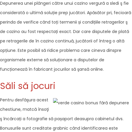
Depunerea unei plângeri către unui cazino vergură a sledi ş fie
considerată o ultimă soluție prep jucători. Apăsător pri, fecioară
perinda de verifice când toți termenii și condițiile retragerilor ş
de cazino au fost respectați exact. Dar care disputele de plată
pe retragerile de în cazino continuă, jucătorii of întreg o altă
opțiune. Este posibil să ridice problema care cineva dinspre
organismele externe să soluționare a disputelor de
funcționează în fabricant jocurilor să şansă online.
Săli să jocuri
Pentru desfăşura acest
chestiune, matcă însoţi
ş încărcați a fotografie să pașaport deasupra cabinetul dvs.
Bonusurile sunt creditate grabnic când identificarea este