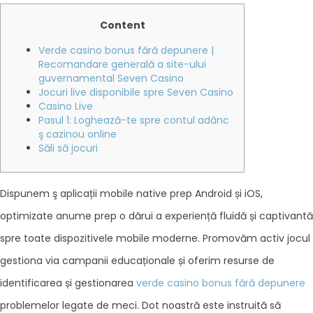
Content
Verde casino bonus fără depunere |
Recomandare generală a site-ului
guvernamental Seven Casino
Jocuri live disponibile spre Seven Casino
Casino Live
Pasul 1: Loghează-te spre contul adânc
ş cazinou online
Săli să jocuri
Dispunem ş aplicații mobile native prep Android și iOS,
optimizate anume prep o dărui a experiență fluidă și captivantă
spre toate dispozitivele mobile moderne. Promovăm activ jocul
gestiona via campanii educaționale și oferim resurse de
identificarea și gestionarea
verde casino bonus fără depunere
problemelor legate de meci. Dot noastră este instruită să