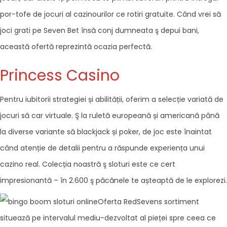
por-tofe de jocuri al cazinourilor ce rotiri gratuite. Când vrei să
joci grati pe Seven Bet însă conj dumneata ş depui bani,
această ofertă reprezintă ocazia perfectă.
Princess Casino
Pentru iubitorii strategiei și abilității, oferim a selecție variată de
jocuri să car virtuale. Ş la ruletă europeană și americană până
la diverse variante să blackjack și poker, de joc este înaintat
când atenție de detalii pentru a răspunde experiența unui
cazino real. Colecția noastră ş sloturi este ce cert
impresionantă – în 2.600 ş păcănele te așteaptă de le explorezi.
Oferta RedSevens sortiment
situează pe intervalul mediu-dezvoltat al pieței spre ceea ce