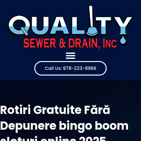
Call Us: 978-223-8966
Rotiri Gratuite Fără
Depunere bingo boom