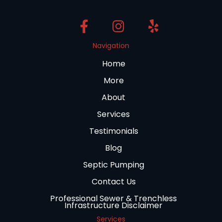
Navigation
Home
More
About
Services
Testimonials
Blog
Septic Pumping
Contact Us
Professional Sewer & Trenchless
Infrastructure Disclaimer
Services