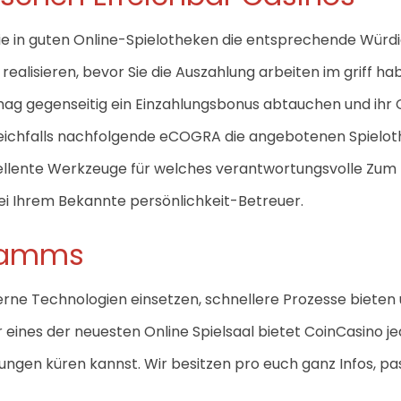
e in guten Online-Spielotheken die entsprechende Würdig
n realisieren, bevor Sie die Auszahlung arbeiten im griff
rmag gegenseitig ein Einzahlungsbonus abtauchen und ih
ichfalls nachfolgende eCOGRA die angebotenen Spielothe
llente Werkzeuge für welches verantwortungsvolle Zum be
i Ihrem Bekannte persönlichkeit-Betreuer.
gramms
erne Technologien einsetzen, schnellere Prozesse bieten
 eines der neuesten Online Spielsaal bietet CoinCasino j
ngen küren kannst. Wir besitzen pro euch ganz Infos, pa