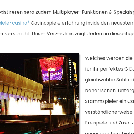
stireren sera zudem Multiplayer-Funktionen & Spezialspi
piele-casino/
Casinospiele erfahrung inside den neuesten
 verspricht. Unsre Verzeichnis zeigt Jedem in diesseiti
Welches werden die 
für ihr perfektes Gl
gleichwohl in Schla
beherrschen. Unterg
Stammspieler ein Cas
verständlicherweise a
Freispiele und Zusa
angesprochen, biete