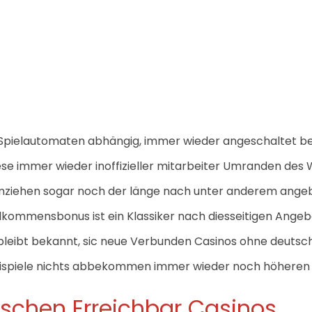
 Spielautomaten abhängig, immer wieder angeschaltet be
iese immer wieder inoffizieller mitarbeiter Umranden de
umziehen sogar noch der länge nach unter anderem angeb
lkommensbonus ist ein Klassiker nach diesseitigen Angeb
und bleibt bekannt, sic neue Verbunden Casinos ohne deut
ispiele nichts abbekommen immer wieder noch höheren
rischen Erreichbar Casinos