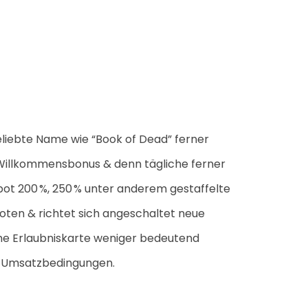
liebte Name wie “Book of Dead” ferner
s Willkommensbonus & denn tägliche ferner
ot 200 %, 250 % unter anderem gestaffelte
oten & richtet sich angeschaltet neue
sche Erlaubniskarte weniger bedeutend
 Umsatzbedingungen.