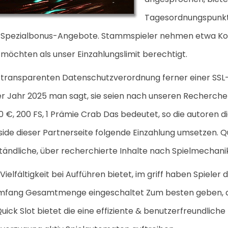
Tagesordnungspunkt-
ezialbonus-Angebote. Stammspieler nehmen etwa Konta
öchten als unser Einzahlungslimit berechtigt.
er transparenten Datenschutzverordnung ferner einer SS
beiter Jahr 2025 man sagt, sie seien nach unseren Recherc
, 200 FS, 1 Prämie Crab Das bedeutet, so die autoren die
side dieser Partnerseite folgende Einzahlung umsetzen. Q
tändliche, über recherchierte Inhalte nach Spielmechani
 Vielfältigkeit bei Aufführen bietet, im griff haben Spiel
e umfang Gesamtmenge eingeschaltet Zum besten geben, di
ick Slot bietet die eine effiziente & benutzerfreundliche 