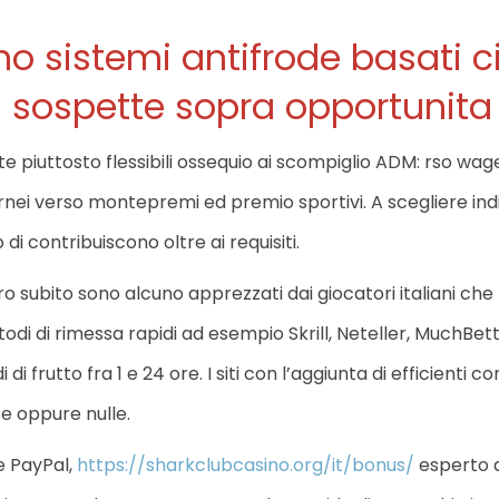
no sistemi antifrode basati c
 sospette sopra opportunita 
e piuttosto flessibili ossequio ai scompiglio ADM: rso wag
rnei verso montepremi ed premio sportivi. A scegliere indi
 di contribuiscono oltre ai requisiti.
 subito sono alcuno apprezzati dai giocatori italiani che
odi di rimessa rapidi ad esempio Skrill, Neteller, MuchBett
utto fra 1 e 24 ore. I siti con l’aggiunta di efficienti c
e oppure nulle.
 PayPal,
https://sharkclubcasino.org/it/bonus/
esperto a 