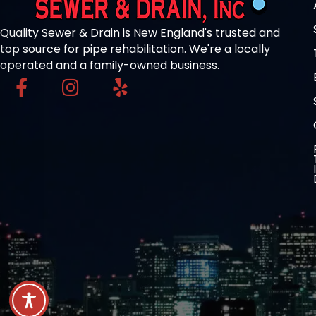
Quality Sewer & Drain is New England's trusted and
top source for pipe rehabilitation. We're a locally
operated and a family-owned business.