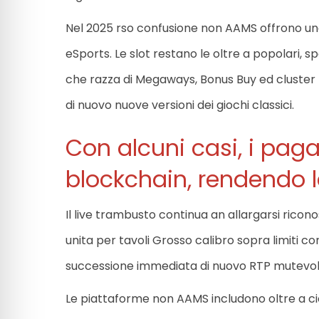
Nel 2025 rso confusione non AAMS offrono una de
eSports. Le slot restano le oltre a popolari
che razza di Megaways, Bonus Buy ed cluster p
di nuovo nuove versioni dei giochi classici.
Con alcuni casi, i pag
blockchain, rendendo le
Il live trambusto continua an allargarsi ricon
unita per tavoli Grosso calibro sopra limiti c
successione immediata di nuovo RTP mutevol
Le piattaforme non AAMS includono oltre a cio