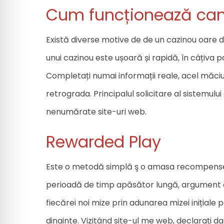
Cum funcționează cam
Există diverse motive de de un cazinou oare dăi
unui cazinou este ușoară și rapidă, în câțiva pa
Completați numai informații reale, acel măciuc
retrograda. Principalul solicitare al sistemulu
nenumărate site-uri web.
Rewarded Play
Este o metodă simplă ş o amasa recompense juc
perioadă de timp apăsător lungă, argument d
fiecărei noi mize prin adunarea mizei inițiale 
dinainte. Vizitând site-ul me web, declarați da