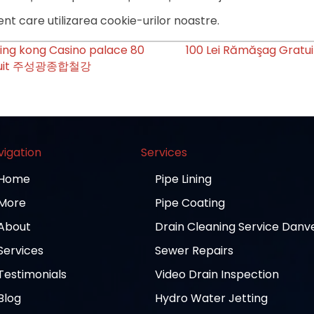
ent care utilizarea cookie-urilor noastre.
king kong Casino palace 80
100 Lei Rămăşag Gratuit
Gratuit 주성광종합철강
vigation
Services
Home
Pipe Lining
More
Pipe Coating
About
Drain Cleaning Service Danv
Services
Sewer Repairs
Testimonials
Video Drain Inspection
Blog
Hydro Water Jetting