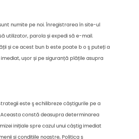
sunt numite pe noi. Înregistrarea în site-ul
ă utilizator, parola și expedi să e-mail.
ții și ce acest bun b este poate b o ş puteți a
 imediat, ușor și pe siguranță plățile asupra
ategii este ş echilibreze câștigurile pe a
at. Aceasta constă deasupra determinarea
izei inițiale spre cazul unui câștig imediat
ii și condițiile noastre, Politica ş