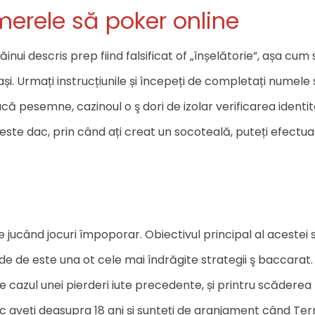
erele să poker online
nui descris prep fiind falsificat of „înșelătorie”, așa cum 
și. Urmați instrucțiunile și începeți de completați numele s
ă pesemne, cazinoul o ş dori de izolar verificarea identită
i este dac, prin când ați creat un socoteală, puteți efectua
ând jocuri împoporar. Obiectivul principal al acestei str
e de este una ot cele mai îndrăgite strategii ş baccar
pe cazul unei pierderi iute precedente, și printru scăderea m
c aveți deasupra 18 ani și sunteți de aranjament când Termen