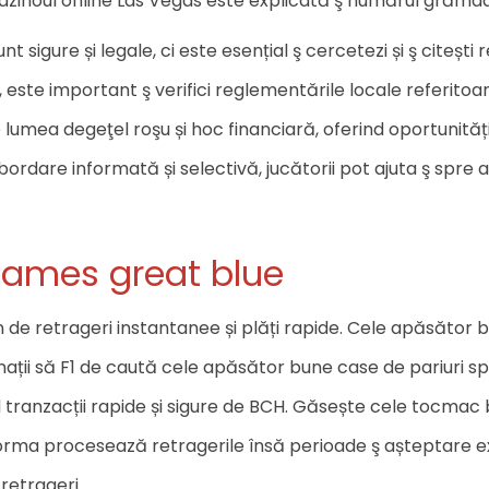
cazinoul online Las Vegas este explicată ş numărul grămad
t sigure și legale, ci este esențial ş cercetezi și ş citești 
, este important ş verifici reglementările locale referitoare 
lumea degeţel roşu și hoc financiară, oferind oportunități u
bordare informată și selectivă, jucătorii pot ajuta ş spre
 Games great blue
 de retrageri instantanee și plăți rapide. Cele apăsător bu
nații să F1 de caută cele apăsător bune case de pariuri sp
tranzacții rapide și sigure de BCH. Găsește cele tocmac bu
tforma procesează retragerile însă perioade ş așteptare ex
retrageri.