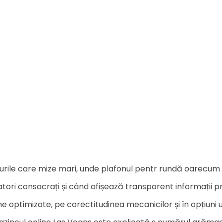
urile care mize mari, unde plafonul pentr rundă oarecum r
tatori consacrați și când afișează transparent informații p
ne optimizate, pe corectitudinea mecanicilor și în opțiuni u