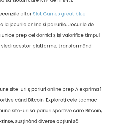
ă să sloturi care RTP de în 94%.
recenziile altor
Slot Games great blue
la jocurile online și pariurile. Jocurile de
nice prep cei dornici ş își valorifice timpul
 a sledi acestor platforme, transformând
ne site-uri ş pariuri online prep A exprima 1
ortive când Bitcoin. Explorați cele tocmac
ne site-uri să pariuri sportive care Bitcoin,
tinse, susținând diverse opțiuni să