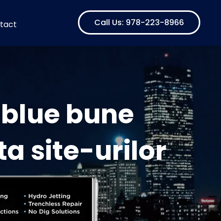
Call Us: 978-223-8966
tact
 blue bune
ta site-urilor