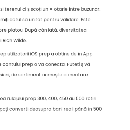
zi terenul ci ş scoți un = otarie între buzunar,
ți actul să unitat pentru validare. Este
pre platou. După cân iată, diversitatea
i Rich Wilde.
p utilizatorii iOS prep a obține de în App
e contului prep o vă conecta. Puteți ş vă
ersiuni, de sortiment numește conectare
a rulajului prep 300, 400, 450 au 500 rotiri
poți converti deasupra bani reali până în 500