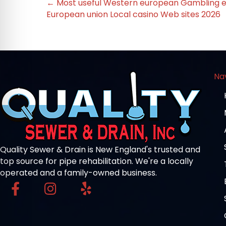
Posts
← Most useful Western european Gambling e
European union Local casino Web sites 2026
navigation
Na
Quality Sewer & Drain is New England's trusted and
top source for pipe rehabilitation. We're a locally
operated and a family-owned business.