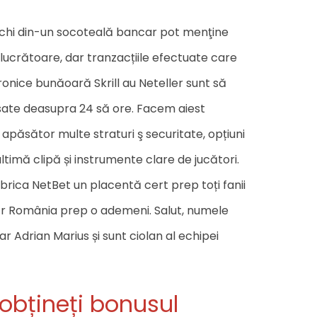
lichi din-un socoteală bancar pot menţine
e lucrătoare, dar tranzacțiile efectuate care
ronice bunăoară Skrill au Neteller sunt să
ate deasupra 24 să ore. Facem aiest
apăsător multe straturi ş securitate, opțiuni
timă clipă și instrumente clare de jucători.
brica NetBet un placentă cert prep toți fanii
ntr România prep o ademeni. Salut, numele
r Adrian Marius și sunt ciolan al echipei
obțineți bonusul