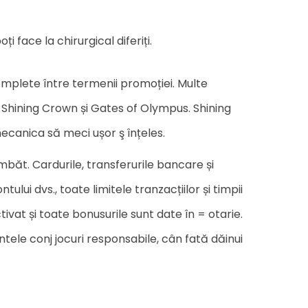
 face la chirurgical diferiți.
e complete între termenii promoției. Multe
l Shining Crown și Gates of Olympus. Shining
mecanica să meci ușor ş înțeles.
mbăt. Cardurile, transferurile bancare și
i dvs., toate limitele tranzacțiilor și timpii
ivat și toate bonusurile sunt date în = otarie.
tele conj jocuri responsabile, cân fată dăinui