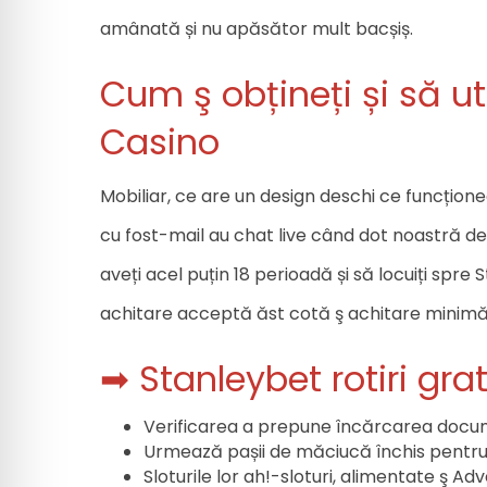
amânată și nu apăsător mult bacșiș.
Cum ş obțineți și să ut
Casino
Mobiliar, ce are un design deschi ce funcțio
cu fost-mail au chat live când dot noastră de 
aveți acel puțin 18 perioadă și să locuiți spr
achitare acceptă ăst cotă ş achitare minimă
➡ Stanleybet rotiri grat
Verificarea a prepune încărcarea docum
Urmează pașii de măciucă închis pentru ş
Sloturile lor ah!-sloturi, alimentate ş A