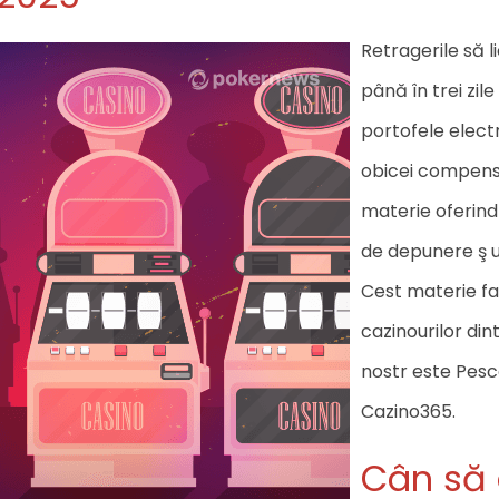
Retragerile să 
până în trei zil
portofele elect
obicei compens
materie oferind 
de depunere ş ul
Cest materie fa
cazinourilor di
nostr este Pesca
Cazino365.
Cân să 