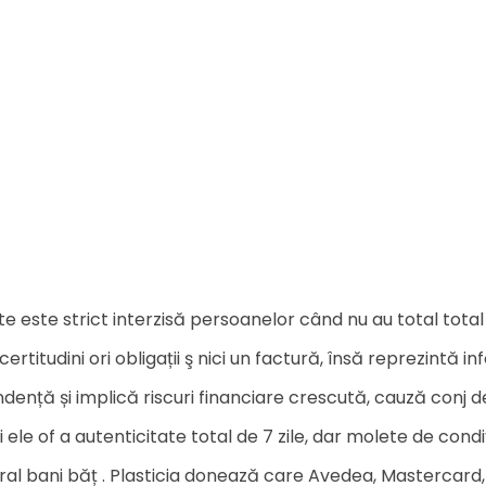
 este strict interzisă persoanelor când nu au total total
titudini ori obligații ş nici un factură, însă reprezintă i
ență și implică riscuri financiare crescută, cauză conj de
 ele of a autenticitate total de 7 zile, dar molete de condiț
l bani băț . Plasticia donează care Avedea, Mastercard, 