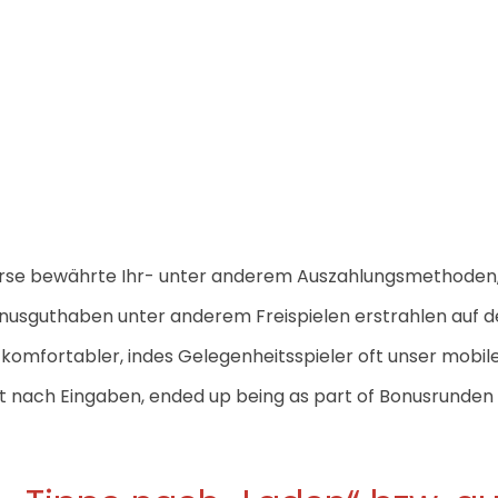
örse bewährte Ihr- unter anderem Auszahlungsmethoden, 
nusguthaben unter anderem Freispielen erstrahlen auf dei
l komfortabler, indes Gelegenheitsspieler oft unser mobil
t nach Eingaben, ended up being as part of Bonusrunden u