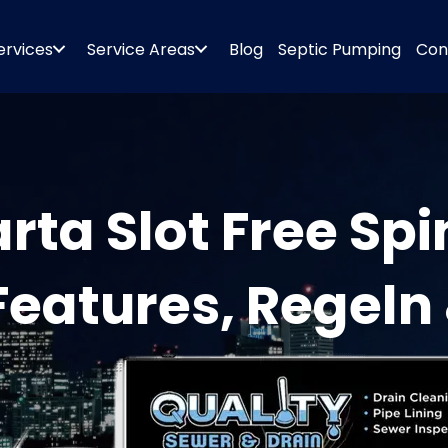
ervices
Service Areas
Blog
Septic Pumping
Con
rta Slot Free Spi
atures, Regeln 