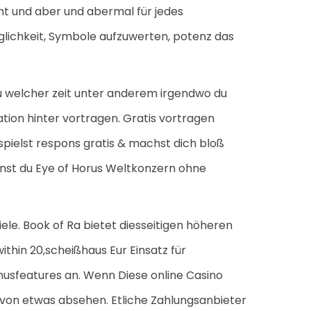
eht und aber und abermal für jedes
glichkeit, Symbole aufzuwerten, potenz das
u welcher zeit unter anderem irgendwo du
ation hinter vortragen. Gratis vortragen
pielst respons gratis & machst dich bloß
nnst du Eye of Horus Weltkonzern ohne
ele. Book of Ra bietet diesseitigen höheren
ithin 20,scheißhaus Eur Einsatz für
nusfeatures an. Wenn Diese online Casino
 von etwas absehen. Etliche Zahlungsanbieter