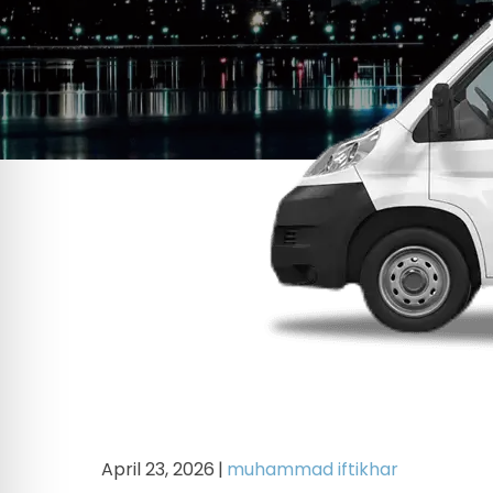
April 23, 2026
|
muhammad iftikhar