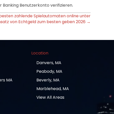
 Banking Benutzerkonto verifizieren.
besten zahlende Spielautomaten online unter
nsatz von Echtgeld zum besten geben 2026 →
Location
Danvers, MA
Peabody, MA
ers MA
Beverly, MA
Marblehead, MA
View All Areas