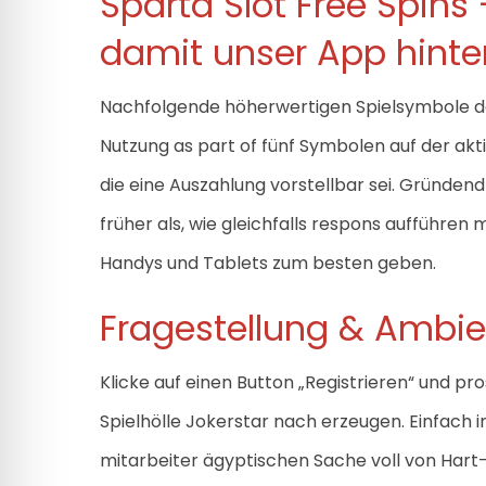
Sparta Slot Free Spins
damit unser App hinte
Nachfolgende höherwertigen Spielsymbole dars
Nutzung as part of fünf Symbolen auf der akt
die eine Auszahlung vorstellbar sei. Gründ
früher als, wie gleichfalls respons aufführen
Handys und Tablets zum besten geben.
Fragestellung & Ambi
Klicke auf einen Button „Registrieren“ und p
Spielhölle Jokerstar nach erzeugen. Einfach i
mitarbeiter ägyptischen Sache voll von Hart-