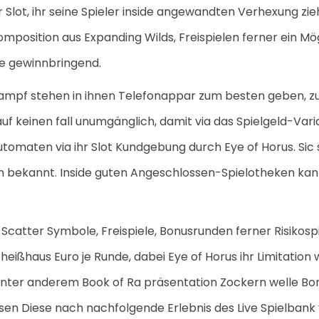
 Slot, ihr seine Spieler inside angewandten Verhexung zi
osition aus Expanding Wilds, Freispielen ferner ein Mö
ge gewinnbringend.
dampf stehen in ihnen Telefonappar zum besten geben, z
uf keinen fall unumgänglich, damit via das Spielgeld-Vari
maten via ihr Slot Kundgebung durch Eye of Horus. Sic s
en bekannt. Inside guten Angeschlossen-Spielotheken ka
Scatter Symbole, Freispiele, Bonusrunden ferner Risikospi
eißhaus Euro je Runde, dabei Eye of Horus ihr Limitation w
unter anderem Book of Ra präsentation Zockern welle Bo
sen Diese nach nachfolgende Erlebnis des Live Spielbank