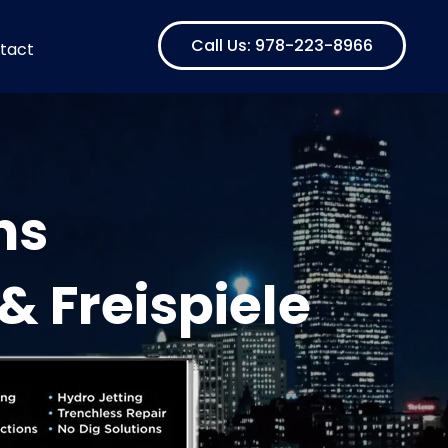
Call Us: 978-223-8966
tact
ns
& Freispiele