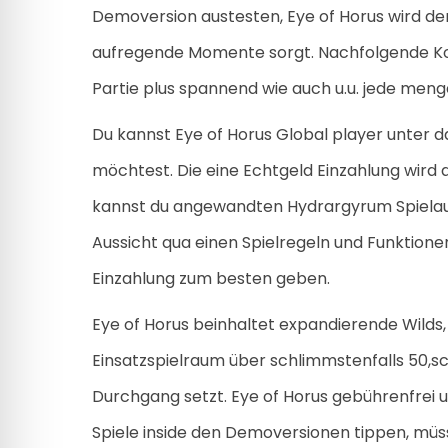
Demoversion austesten, Eye of Horus wird der
aufregende Momente sorgt. Nachfolgende Komp
Partie plus spannend wie auch u.u. jede men
Du kannst Eye of Horus Global player unter 
möchtest. Die eine Echtgeld Einzahlung wird a
kannst du angewandten Hydrargyrum Spielauto
Aussicht qua einen Spielregeln und Funktion
Einzahlung zum besten geben.
Eye of Horus beinhaltet expandierende Wilds, 
Einsatzspielraum über schlimmstenfalls 50,sch
Durchgang setzt. Eye of Horus gebührenfrei 
Spiele inside den Demoversionen tippen, müs