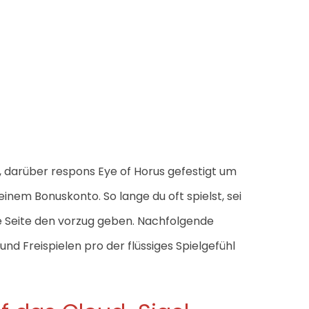
darüber respons Eye of Horus gefestigt um
nem Bonuskonto. So lange du oft spielst, sei
e Seite den vorzug geben.
Nachfolgende
nd Freispielen pro der flüssiges Spielgefühl