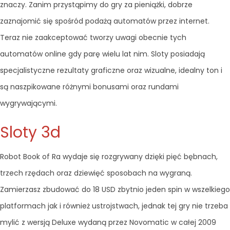
znaczy. Zanim przystąpimy do gry za pieniążki, dobrze
zaznajomić się spośród podażą automatów przez internet.
Teraz nie zaakceptować tworzy uwagi obecnie tych
automatów online gdy parę wielu lat nim. Sloty posiadają
specjalistyczne rezultaty graficzne oraz wizualne, idealny ton i
są naszpikowane różnymi bonusami oraz rundami
wygrywającymi.
Sloty 3d
Robot Book of Ra wydaje się rozgrywany dzięki pięć bębnach,
trzech rzędach oraz dziewięć sposobach na wygraną.
Zamierzasz zbudować do 18 USD zbytnio jeden spin w wszelkiego
platformach jak i również ustrojstwach, jednak tej gry nie trzeba
mylić z wersją Deluxe wydaną przez Novomatic w całej 2009