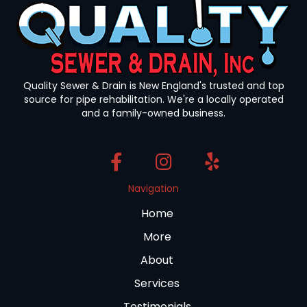
Quality Sewer & Drain is New England's trusted and top
source for pipe rehabilitation. We're a locally operated
and a family-owned business.
Navigation
Home
More
About
Services
Testimonials