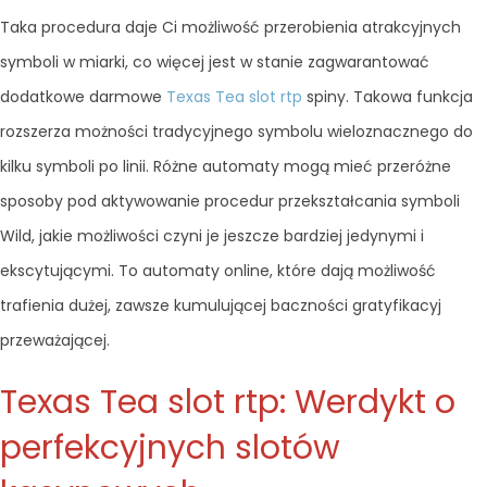
Taka procedura daje Ci możliwość przerobienia atrakcyjnych
symboli w miarki, co więcej jest w stanie zagwarantować
dodatkowe darmowe
Texas Tea slot rtp
spiny. Takowa funkcja
rozszerza możności tradycyjnego symbolu wieloznacznego do
kilku symboli po linii. Różne automaty mogą mieć przeróżne
sposoby pod aktywowanie procedur przekształcania symboli
Wild, jakie możliwości czyni je jeszcze bardziej jedynymi i
ekscytującymi. To automaty online, które dają możliwość
trafienia dużej, zawsze kumulującej baczności gratyfikacyj
przeważającej.
Texas Tea slot rtp: Werdykt o
perfekcyjnych slotów