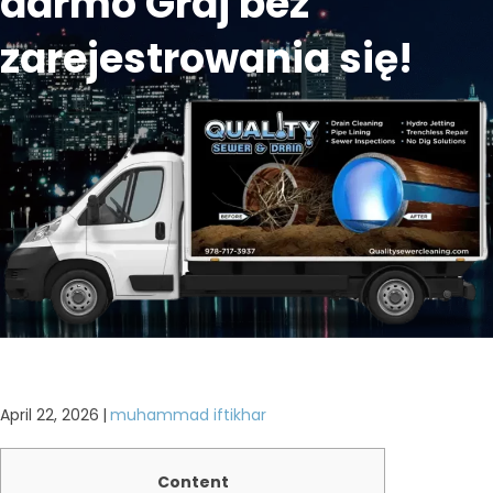
darmo Graj bez
zarejestrowania się!
April 22, 2026
|
muhammad iftikhar
Content