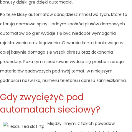
bonusy dzięki grę dzięki automacie.
Po tejże klasy automatów odnajdziesz mnóstwo tych, które to
oferują darmowe spiny. Jednym spośród plusów darmowych
automatów do gier wydaje się być niedobór wymagania
rejestrowania oraz logowania. Otwarcie konta bankowego w
całej kasynie domaga się wszak okresu oraz dokonania
procedury. Poza tym nieodzowne wydaje się prośba szeregu
materiałów badawczych pod swój temat, w niniejszym
godności i nazwiska, numeru telefonu i adresu zamieszkamia.
Gdy zwyciężyć pod
automatach sieciowy?
Między innymi z takich powodów