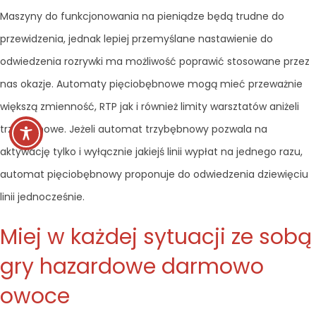
Maszyny do funkcjonowania na pieniądze będą trudne do
przewidzenia, jednak lepiej przemyślane nastawienie do
odwiedzenia rozrywki ma możliwość poprawić stosowane przez
nas okazje. Automaty pięciobębnowe mogą mieć przeważnie
większą zmienność, RTP jak i również limity warsztatów aniżeli
trzybębnowe. Jeżeli automat trzybębnowy pozwala na
aktywację tylko i wyłącznie jakiejś linii wypłat na jednego razu,
automat pięciobębnowy proponuje do odwiedzenia dziewięciu
linii jednocześnie.
Miej w każdej sytuacji ze sobą
gry hazardowe darmowo
owoce