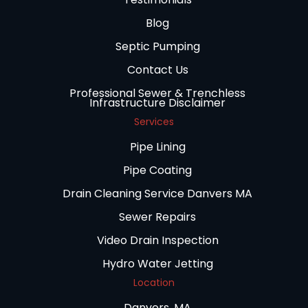
Blog
Septic Pumping
Contact Us
Professional Sewer & Trenchless
Infrastructure Disclaimer
Services
Pipe Lining
Pipe Coating
Drain Cleaning Service Danvers MA
Sewer Repairs
Video Drain Inspection
Hydro Water Jetting
Location
Danvers, MA