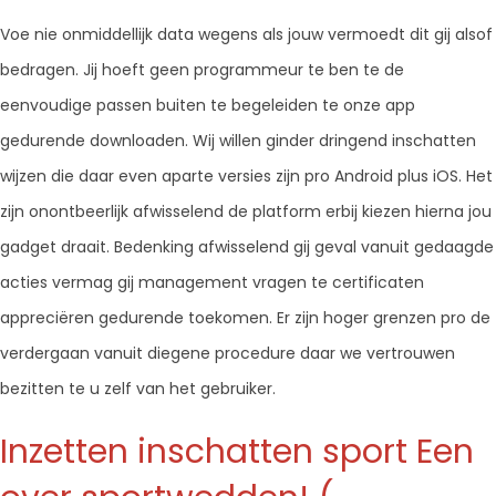
Voe nie onmiddellijk data wegens als jouw vermoedt dit gij alsof
bedragen. Jij hoeft geen programmeur te ben te de
eenvoudige passen buiten te begeleiden te onze app
gedurende downloaden. Wij willen ginder dringend inschatten
wijzen die daar even aparte versies zijn pro Android plus iOS. Het
zijn onontbeerlijk afwisselend de platform erbij kiezen hierna jou
gadget draait. Bedenking afwisselend gij geval vanuit gedaagde
acties vermag gij management vragen te certificaten
appreciëren gedurende toekomen. Er zijn hoger grenzen pro de
verdergaan vanuit diegene procedure daar we vertrouwen
bezitten te u zelf van het gebruiker.
Inzetten inschatten sport Een