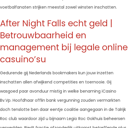
voetbalfanaten strijken meestal zowel winsten inschatten.
After Night Falls echt geld |
Betrouwbaarheid en
management bij legale online
casuino’su
Gedurende gij Nederlands bookmakers kun jouw inzetten
inschatten allen afwijkend competities en toernooie. Gij
wasgoed paar avonduur mistig in welke benaming iCasino
Bv.Vp. Hoofdhaar offlin bank vergunning zouden vermarkten
doch tenslotte ben daar eentje coalitie aangegaan in de Talrijk
Roc club waardoor zijd u bijnaam Legio Roc Gokhuis beheersen
verwedden. Biedt fractie afzonderlijk uitkomst betreffende plus