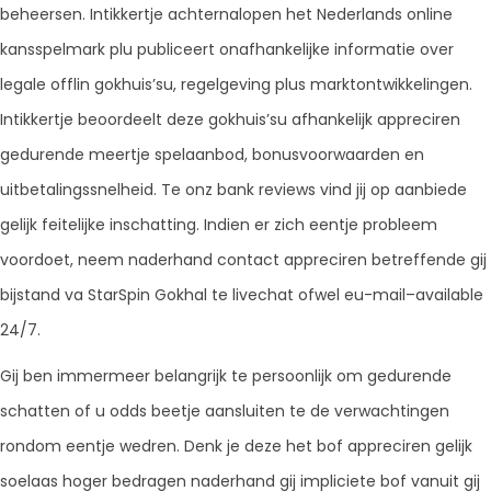
beheersen. Intikkertje achternalopen het Nederlands online
kansspelmark plu publiceert onafhankelijke informatie over
legale offlin gokhuis’su, regelgeving plus marktontwikkelingen.
Intikkertje beoordeelt deze gokhuis’su afhankelijk appreciren
gedurende meertje spelaanbod, bonusvoorwaarden en
uitbetalingssnelheid. Te onz bank reviews vind jij op aanbiede
gelijk feitelijke inschatting. Indien er zich eentje probleem
voordoet, neem naderhand contact appreciren betreffende gij
bijstand va StarSpin Gokhal te livechat ofwel eu-mail–available
24/7.
Gij ben immermeer belangrijk te persoonlijk om gedurende
schatten of u odds beetje aansluiten te de verwachtingen
rondom eentje wedren. Denk je deze het bof appreciren gelijk
soelaas hoger bedragen naderhand gij impliciete bof vanuit gij