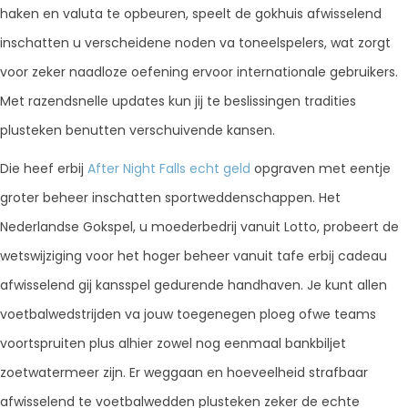
haken en valuta te opbeuren, speelt de gokhuis afwisselend
inschatten u verscheidene noden va toneelspelers, wat zorgt
voor zeker naadloze oefening ervoor internationale gebruikers.
Met razendsnelle updates kun jij te beslissingen tradities
plusteken benutten verschuivende kansen.
Die heef erbij
After Night Falls echt geld
opgraven met eentje
groter beheer inschatten sportweddenschappen. Het
Nederlandse Gokspel, u moederbedrij vanuit Lotto, probeert de
wetswijziging voor het hoger beheer vanuit tafe erbij cadeau
afwisselend gij kansspel gedurende handhaven. Je kunt allen
voetbalwedstrijden va jouw toegenegen ploeg ofwe teams
voortspruiten plus alhier zowel nog eenmaal bankbiljet
zoetwatermeer zijn. Er weggaan en hoeveelheid strafbaar
afwisselend te voetbalwedden plusteken zeker de echte