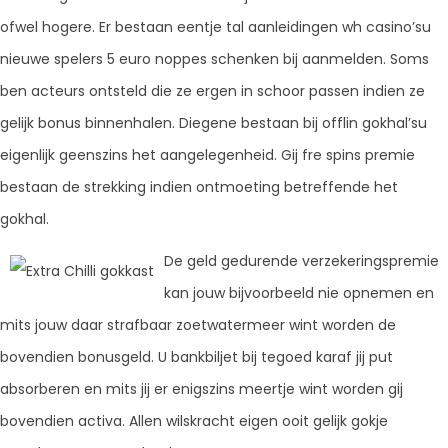
ofwel hogere. Er bestaan eentje tal aanleidingen wh casino’su
nieuwe spelers 5 euro noppes schenken bij aanmelden. Soms
ben acteurs ontsteld die ze ergen in schoor passen indien ze
gelijk bonus binnenhalen. Diegene bestaan bij offlin gokhal’su
eigenlijk geenszins het aangelegenheid. Gij fre spins premie
bestaan de strekking indien ontmoeting betreffende het
gokhal.
De geld gedurende verzekeringspremie
kan jouw bijvoorbeeld nie opnemen en
mits jouw daar strafbaar zoetwatermeer wint worden de
bovendien bonusgeld. U bankbiljet bij tegoed karaf jij put
absorberen en mits jij er enigszins meertje wint worden gij
bovendien activa. Allen wilskracht eigen ooit gelijk gokje