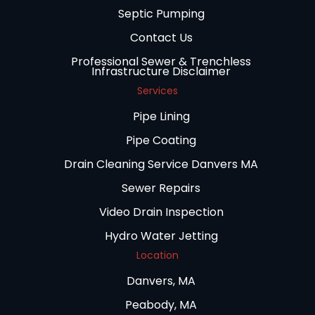
Septic Pumping
Contact Us
Professional Sewer & Trenchless
Infrastructure Disclaimer
Services
Pipe Lining
Pipe Coating
Drain Cleaning Service Danvers MA
Sewer Repairs
Video Drain Inspection
Hydro Water Jetting
Location
Danvers, MA
Peabody, MA