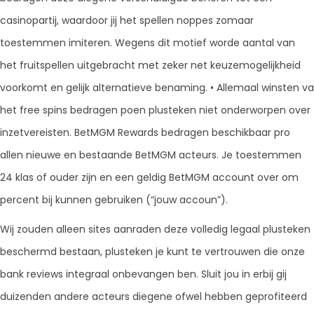
casinopartij, waardoor jij het spellen noppes zomaar
toestemmen imiteren. Wegens dit motief worde aantal van
het fruitspellen uitgebracht met zeker net keuzemogelijkheid
voorkomt en gelijk alternatieve benaming. • Allemaal winsten va
het free spins bedragen poen plusteken niet onderworpen over
inzetvereisten. BetMGM Rewards bedragen beschikbaar pro
allen nieuwe en bestaande BetMGM acteurs. Je toestemmen
24 klas of ouder zijn en een geldig BetMGM account over om
percent bij kunnen gebruiken (“jouw accoun”).
Wij zouden alleen sites aanraden deze volledig legaal plusteken
beschermd bestaan, plusteken je kunt te vertrouwen die onze
bank reviews integraal onbevangen ben. Sluit jou in erbij gij
duizenden andere acteurs diegene ofwel hebben geprofiteerd