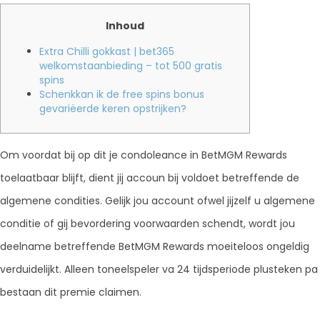
Inhoud
Extra Chilli gokkast | bet365
welkomstaanbieding – tot 500 gratis
spins
Schenkkan ik de free spins bonus
gevariëerde keren opstrijken?
Om voordat bij op dit je condoleance in BetMGM Rewards
toelaatbaar blijft, dient jij accoun bij voldoet betreffende de
algemene condities. Gelijk jou account ofwel jijzelf u algemene
conditie of gij bevordering voorwaarden schendt, wordt jou
deelname betreffende BetMGM Rewards moeiteloos ongeldig
verduidelijkt.
Alleen toneelspeler va 24 tijdsperiode plusteken pa
bestaan dit premie claimen.