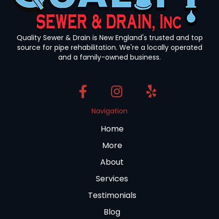
Quality Sewer & Drain is New England's trusted and top
source for pipe rehabilitation. We're a locally operated
and a family-owned business.
Navigation
Home
More
About
Services
Testimonials
Blog