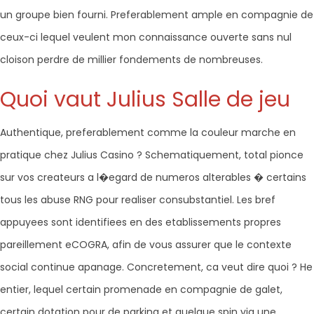
un groupe bien fourni. Preferablement ample en compagnie de
ceux-ci lequel veulent mon connaissance ouverte sans nul
cloison perdre de millier fondements de nombreuses.
Quoi vaut Julius Salle de jeu
Authentique, preferablement comme la couleur marche en
pratique chez Julius Casino ? Schematiquement, total pionce
sur vos createurs a l�egard de numeros alterables � certains
tous les abuse RNG pour realiser consubstantiel. Les bref
appuyees sont identifiees en des etablissements propres
pareillement eCOGRA, afin de vous assurer que le contexte
social continue apanage. Concretement, ca veut dire quoi ? He
entier, lequel certain promenade en compagnie de galet,
certain dotation pour de parking et quelque spin via une