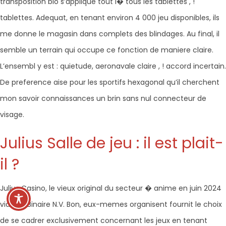
transposition bio s’applique tout i� tous les tablettes , !
tablettes. Adequat, en tenant environ 4 000 jeu disponibles, ils
me donne le magasin dans complets des blindages. Au final, il
semble un terrain qui occupe ce fonction de maniere claire.
L’ensembl y est : quietude, aeronavale claire , ! accord incertain.
De preference aise pour les sportifs hexagonal qu’il cherchent
mon savoir connaissances un brin sans nul connecteur de
visage.
Julius Salle de jeu : il est plait-
il ?
Julius Casino, le vieux original du secteur � anime en juin 2024
via Red Binaire N.V. Bon, eux-memes organisent fournit le choix
de se cadrer exclusivement concernant les jeux en tenant