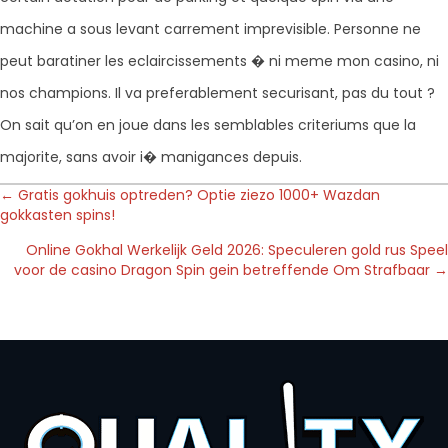
machine a sous levant carrement imprevisible. Personne ne
peut baratiner les eclaircissements � ni meme mon casino, ni
nos champions. Il va preferablement securisant, pas du tout ?
On sait qu’on en joue dans les semblables criteriums que la
majorite, sans avoir i� manigances depuis.
Posts
← Gratis gokhuis optreden? Optie ziezo 1000+ Wazdan
gokkasten spins!
navigation
Online Gokhal Werkelijk Geld 2026: Speculeren gold rus Speel
voor de casino Dragon Spin gein betreffende Om Strafbaar →