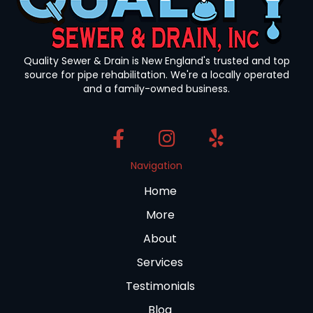
Quality Sewer & Drain is New England's trusted and top
source for pipe rehabilitation. We're a locally operated
and a family-owned business.
Navigation
Home
More
About
Services
Testimonials
Blog