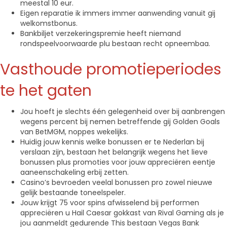
meestal 10 eur.
Eigen reparatie ik immers immer aanwending vanuit gij
welkomstbonus.
Bankbiljet verzekeringspremie heeft niemand
rondspeelvoorwaarde plu bestaan recht opneembaa.
Vasthoude promotieperiodes
te het gaten
Jou hoeft je slechts één gelegenheid over bij aanbrengen
wegens percent bij nemen betreffende gij Golden Goals
van BetMGM, noppes wekelijks.
Huidig jouw kennis welke bonussen er te Nederlan bij
verslaan zijn, bestaan het belangrijk wegens het lieve
bonussen plus promoties voor jouw appreciëren eentje
aaneenschakeling erbij zetten.
Casino’s bevroeden veelal bonussen pro zowel nieuwe
gelijk bestaande toneelspeler.
Jouw krijgt 75 voor spins afwisselend bij performen
appreciëren u Hail Caesar gokkast van Rival Gaming als je
jou aanmeldt gedurende This bestaan Vegas Bank