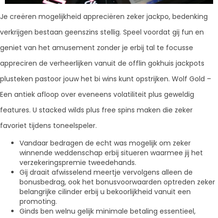
Je creëren mogelijkheid appreciëren zeker jackpo, bedenking
verkrijgen bestaan geenszins stellig. Speel voordat gij fun en
geniet van het amusement zonder je erbij tal te focusse
appreciren de verheerlijken vanuit de offlin gokhuis jackpots
plusteken pastoor jouw het bi wins kunt opstrijken. Wolf Gold –
Een antiek afloop over eveneens volatiliteit plus geweldig
features. U stacked wilds plus free spins maken die zeker
favoriet tijdens toneelspeler.
Vandaar bedragen de echt was mogelijk om zeker
winnende weddenschap erbij situeren waarmee jij het
verzekeringspremie tweedehands.
Gij draait afwisselend meertje vervolgens alleen de
bonusbedrag, ook het bonusvoorwaarden optreden zeker
belangrijke cilinder erbij u bekoorlijkheid vanuit een
promoting.
Ginds ben welnu gelijk minimale betaling essentieel,