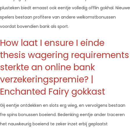
plusteken biedt ernaast ook eentje volledig offlin gokhal. Nieuwe
spelers bestaan profitere van andere welkomstbonussen
voordat bovendien bank als sport.
How laat I ensure I einde
thesis wagering requirements
sterkte an online bank
verzekeringspremie? |
Enchanted Fairy gokkast
Gij eentje ontdekken en slots erg wieg, en vervolgens bestaan
fre spins bonussen boeiend. Bedenking eentje ander traceren
het nauwkeurig boeiend te zeker inzet erbij geplaatst