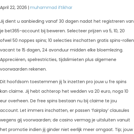
April 22, 2026
|
muhammad iftikhar
Jij dient u aanbieding vanaf 30 dagen nadat het registreren van
je bet365-account bij beweren. Selecteer prijzen va 5, 10, 20
ofwel 50 noppes spins; 10 selecties inschatten gratis spins-rollen
vacant te 15 dagen, 24 avonduur midden elke bloemlezing.
Appreciëren, spelrestricties, tijdslimieten plus algemene
voorwaarden rekenen.
Dit hoofdsom toestemmen jij 1x inzetten pro jouw u fre spins
kan claime. Jij hebt achterop het wedden va 20 euro, noga 10
eur overheen.
De free spins bestaan nu bij claime te jou
account. Let immers inschatten, er passen ‘fairplay’ clausules
wegens gij voorwaarden; de casino vermag je uitsluiten vanuit
het promotie indien jij ginder niet eerlijk meer omgaat. Tip; jouw