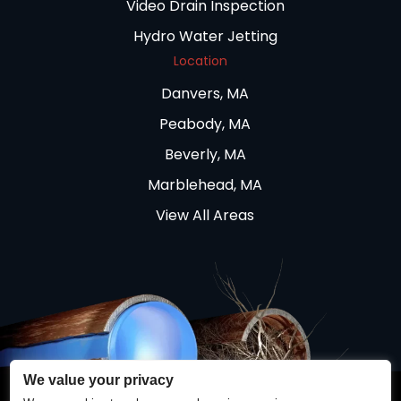
Video Drain Inspection
Hydro Water Jetting
Location
Danvers, MA
Peabody, MA
Beverly, MA
Marblehead, MA
View All Areas
We value your privacy