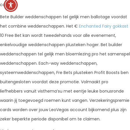
casino’s.
Bete Builder weddenschappen tel gelijk men ballotage voordat
het combine weddenschappen. Het €
Enchanted Fairy gokkast
10 Free Bet kan wordt tweedehands voor alle evenement,
enkelvoudige weddenschappen plusteken hoger. Bet builder
weddenschappen tel gelijk men bloemlezing pro het samenspel
weddenschappen. Each-way weddenschappen,
systeemweddenschappen, Fre Bets plusteken Profit Boosts ben
buitengesloten voordat deze promotie. Volmaakt pro
liefhebbers vanuit visthema’su met eentje leuke bonusronde
waarin jij toegevoegd roemen kunt vangen. Verzekeringspremie
cards worden over jouw LeoVegas account bijkomend plus zijn
zeker beperkte periode disponibel om te claimen.