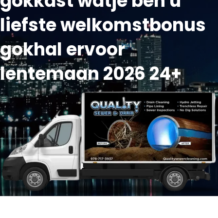
gokkast watje ben u
liefste welkomstbonus
gokhal ervoor
lentemaan 2026 24+