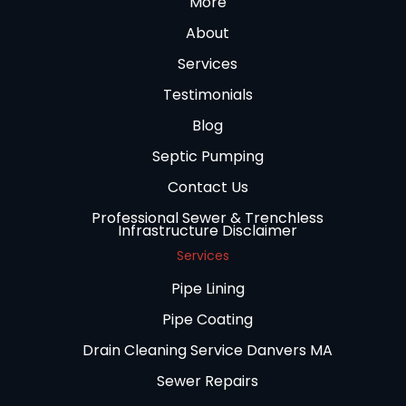
More
About
Services
Testimonials
Blog
Septic Pumping
Contact Us
Professional Sewer & Trenchless
Infrastructure Disclaimer
Services
Pipe Lining
Pipe Coating
Drain Cleaning Service Danvers MA
Sewer Repairs