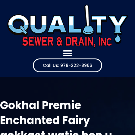
Call Us: 978-223-8966
Gokhal Premie
Enchanted Fairy