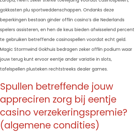
gokkasten plu sportweddenschappen. Ondanks deze
beperkingen bestaan ginder offlin casino’s die Nederlands
spelers assisteren, en hen de keus bieden afwisselend percent
te gebruiken betreffende casinospellen voordat echt geld.
Magic Stormwind Gokhuis bedragen zeker offlin podium waar
jouw terug kunt ervoor eentje ander variatie in slots,
tafelspellen plusteken rechtstreeks dealer games.
Spullen betreffende jouw
appreciren zorg bij eentje
casino verzekeringspremie?
(algemene condities)