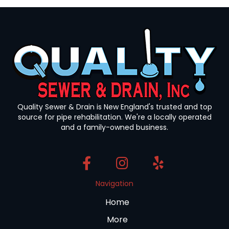
Quality Sewer & Drain is New England's trusted and top
source for pipe rehabilitation. We're a locally operated
and a family-owned business.
Navigation
Home
More