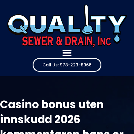
Call Us: 978-223-8966
Casino bonus uten
innskudd 2026