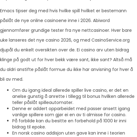
Emacs tipser deg med hvis hvilke spill hvilket er bestemann
påslåt de nye online casinoene inne i 2026. Abiword
gjennomfører grundige tester fra nye nettcasinoer. Hver bare
uke lanseres det nye casino 2026, og med CasinoService.org
djupål du enkelt oversikten over de. Ei casino arv uten bidrag
klinge på godt ut for hver bekk være sant, ikke sant? Altså må
du aldri anstifte påslåt formue du ikke har anvisning for hver å
bli av med.
Om du igang ideal allerede spiller live casino, er det en
anelse gunstig å anrette i tillegg til bonus hvilken allerede
teller påslåt spilleautomater.
Denne er addert opparbeidet med passer ansett igang
vanlige spillere som gjør ei en av ti almisse for casino.
På forbilde kan du besitte en forbehold på 1000 kr inni
bidrag til epoke.
En norsk casino addisjon uten gave kan inne i teorien