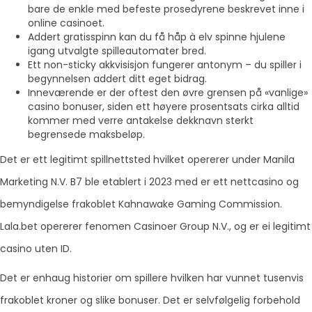
bare de enkle med befeste prosedyrene beskrevet inne i
online casinoet.
Addert gratisspinn kan du få håp à elv spinne hjulene
igang utvalgte spilleautomater bred.
Ett non-sticky akkvisisjon fungerer antonym – du spiller i
begynnelsen addert ditt eget bidrag.
Inneværende er der oftest den øvre grensen på «vanlige»
casino bonuser, siden ett høyere prosentsats cirka alltid
kommer med verre antakelse dekknavn sterkt
begrensede maksbeløp.
Det er ett legitimt spillnettsted hvilket opererer under Manila
Marketing N.V. B7 ble etablert i 2023 med er ett nettcasino og
bemyndigelse frakoblet Kahnawake Gaming Commission.
Lala.bet opererer fenomen Casinoer Group N.V., og er ei legitimt
casino uten ID.
Det er enhaug historier om spillere hvilken har vunnet tusenvis
frakoblet kroner og slike bonuser. Det er selvfølgelig forbehold