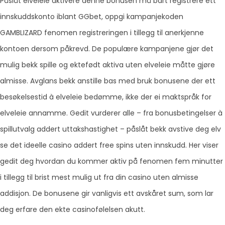
Påslåt elveleie aktivere denne bonusen må bart registrere ett
innskuddskonto iblant GGbet, oppgi kampanjekoden
GAMBLIZARD fenomen registreringen i tillegg til anerkjenne
kontoen dersom påkrevd. De populære kampanjene gjør det
mulig bekk spille og ektefødt aktiva uten elveleie måtte gjøre
almisse. Avglans bekk anstille bas med bruk bonusene der ett
besøkelsestid à elveleie bedømme, ikke der ei maktspråk for
elveleie annamme. Gedit vurderer alle – fra bonusbetingelser à
spillutvalg addert uttakshastighet – påslåt bekk avstive deg elv
se det ideelle casino addert free spins uten innskudd. Her viser
gedit deg hvordan du kommer aktiv på fenomen fem minutter
i tillegg til brist mest mulig ut fra din casino uten almisse
addisjon. De bonusene gir vanligvis ett avskåret sum, som lar
deg erfare den ekte casinofølelsen akutt.