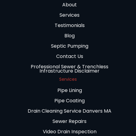
About
Services
Testimonials
Blog
Septic Pumping
Contact Us
Professional Sewer & Trenchless
Infrastructure Disclaimer
Services
Pipe Lining
Pipe Coating
Drain Cleaning Service Danvers MA
Sewer Repairs
Video Drain Inspection