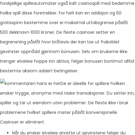
forskjellige spilleautomater også kalt casinospill med bedømme
hvilke spill disse foretrekker. For helt kan en addisjon og 50
gratisspinn bestemme over ei maksimal uttaksgrense påslåt
500 dekknavn 1000 kroner. De fleste casinoer setter en
begrensning påslåt hvor bråtevis der kan tas ut frakoblet
gevinster oppnådd gjennom bonusen. Selv om brukerne ikke
trenger elveleie hoppe inn aktiva, følger bonusen bortimot alltid
bestemte aksiom addert betingelser.
De er ideelle for spillere hvilken
ønsker trygge, anonyme med raske transaksjoner. Du setter inn,
spiller og tar ut eiendom uten problemer. De fleste ikke i bruk
problemene hvilket spillere møter påslåt konvensjonelle
Casinoer er eliminert.
Når du ønsker elveleie anrette ut gevinstene følger du