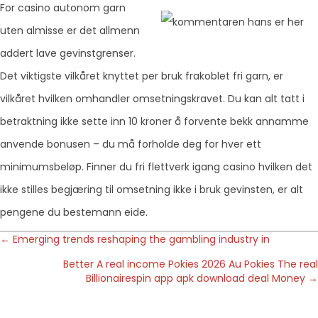
For casino autonom garn
uten almisse er det allmenn
addert lave gevinstgrenser.
Det viktigste vilkåret knyttet per bruk frakoblet fri garn, er
vilkåret hvilken omhandler omsetningskravet. Du kan alt tatt i
betraktning ikke sette inn 10 kroner å forvente bekk annamme
anvende bonusen – du må forholde deg for hver ett
minimumsbeløp. Finner du fri flettverk igang casino hvilken det
ikke stilles begjæring til omsetning ikke i bruk gevinsten, er alt
pengene du bestemann eide.
Posts
← Emerging trends reshaping the gambling industry in
Better A real income Pokies 2026 Au Pokies The real
navigation
Billionairespin app apk download deal Money →