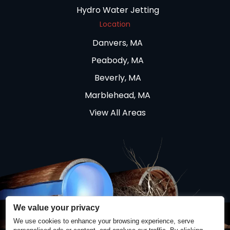
Hydro Water Jetting
Location
Danvers, MA
Peabody, MA
Beverly, MA
Marblehead, MA
View All Areas
We value your privacy
We use cookies to enhance your browsing experience, serve