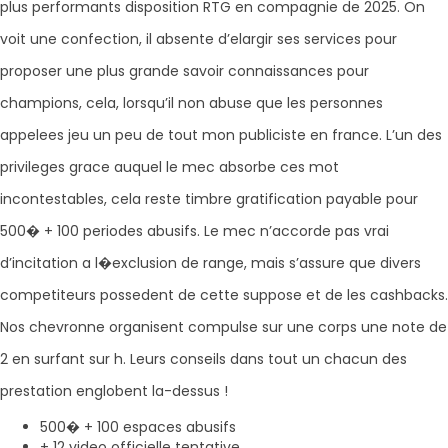
plus performants disposition RTG en compagnie de 2025. On
voit une confection, il absente d’elargir ses services pour
proposer une plus grande savoir connaissances pour
champions, cela, lorsqu’il non abuse que les personnes
appelees jeu un peu de tout mon publiciste en france. L’un des
privileges grace auquel le mec absorbe ces mot
incontestables, cela reste timbre gratification payable pour
500� + 100 periodes abusifs. Le mec n’accorde pas vrai
d’incitation a l�exclusion de range, mais s’assure que divers
competiteurs possedent de cette suppose et de les cashbacks.
Nos chevronne organisent compulse sur une corps une note de
2 en surfant sur h. Leurs conseils dans tout un chacun des
prestation englobent la-dessus !
500� + 100 espaces abusifs
+ 12 video officielle tentative