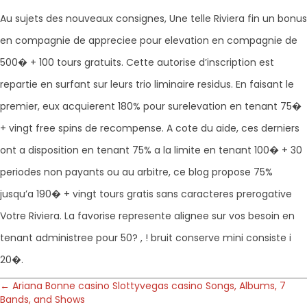
Au sujets des nouveaux consignes, Une telle Riviera fin un bonus
en compagnie de appreciee pour elevation en compagnie de
500� + 100 tours gratuits. Cette autorise d’inscription est
repartie en surfant sur leurs trio liminaire residus. En faisant le
premier, eux acquierent 180% pour surelevation en tenant 75�
+ vingt free spins de recompense. A cote du aide, ces derniers
ont a disposition en tenant 75% a la limite en tenant 100� + 30
periodes non payants ou au arbitre, ce blog propose 75%
jusqu’a 190� + vingt tours gratis sans caracteres prerogative
Votre Riviera. La favorise represente alignee sur vos besoin en
tenant administree pour 50? , ! bruit conserve mini consiste i
20�.
Posts
← Ariana Bonne casino Slottyvegas casino Songs, Albums, 7
Bands, and Shows