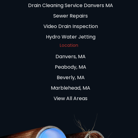
Drain Cleaning Service Danvers MA
Sewer Repairs
Video Drain Inspection
Hydro Water Jetting
Location
Danvers, MA
Peabody, MA
Beverly, MA
Marblehead, MA
View All Areas