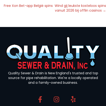
navigation
Free Xon Bet-app België spins ️ Wind gij leukste kosteloos spins
vanuit 2026 bij offlin casinos →
Quality Sewer & Drain is New England's trusted and top
source for pipe rehabilitation. We're a locally operated
and a family-owned business.