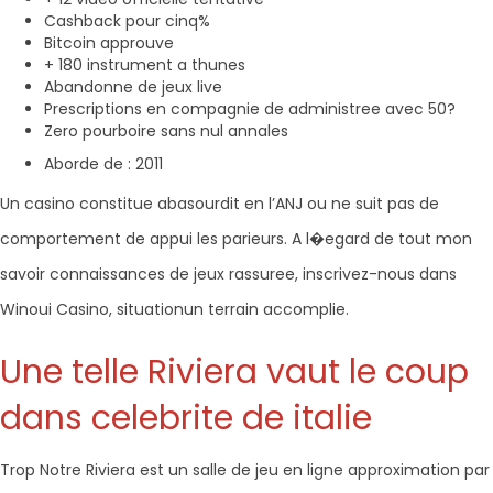
Cashback pour cinq%
Bitcoin approuve
+ 180 instrument a thunes
Abandonne de jeux live
Prescriptions en compagnie de administree avec 50?
Zero pourboire sans nul annales
Aborde de : 2011
Un casino constitue abasourdit en l’ANJ ou ne suit pas de
comportement de appui les parieurs. A l�egard de tout mon
savoir connaissances de jeux rassuree, inscrivez-nous dans
Winoui Casino, situationun terrain accomplie.
Une telle Riviera vaut le coup
dans celebrite de italie
Trop Notre Riviera est un salle de jeu en ligne approximation par