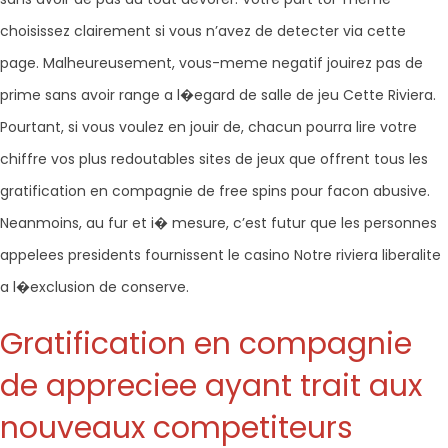
choisissez clairement si vous n’avez de detecter via cette
page. Malheureusement, vous-meme negatif jouirez pas de
prime sans avoir range a l�egard de salle de jeu Cette Riviera.
Pourtant, si vous voulez en jouir de, chacun pourra lire votre
chiffre vos plus redoutables sites de jeux que offrent tous les
gratification en compagnie de free spins pour facon abusive.
Neanmoins, au fur et i� mesure, c’est futur que les personnes
appelees presidents fournissent le casino Notre riviera liberalite
a l�exclusion de conserve.
Gratification en compagnie
de appreciee ayant trait aux
nouveaux competiteurs