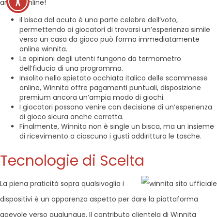
anche online!
Il bisca dal acuto è una parte celebre dell’voto,
permettendo ai giocatori di trovarsi un’esperienza simile
verso un casa da gioco può forma immediatamente
online winnita.
Le opinioni degli utenti fungono da termometro
dell’fiducia di una programma.
Insolito nello spietato occhiata italico delle scommesse
online, Winnita offre pagamenti puntuali, disposizione
premium ancora un’ampia modo di giochi.
I giocatori possono venire con decisione di un’esperienza
di gioco sicura anche corretta.
Finalmente, Winnita non è single un bisca, ma un insieme
di ricevimento a ciascuno i gusti addirittura le tasche.
Tecnologie di Scelta
La piena praticità sopra qualsivoglia i
dispositivi è un apparenza aspetto per dare la piattaforma
agevole verso qualunque. Il contributo clientela di Winnita