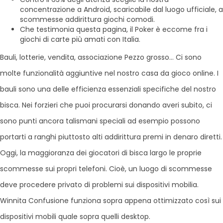
concentrazione a Android, scaricabile dal luogo ufficiale, a
scommesse addirittura giochi comodi.
Che testimonia questa pagina, il Poker è eccome fra i
giochi di carte più amati con Italia.
Bauli, lotterie, vendita, associazione Pezzo grosso… Ci sono
molte funzionalità aggiuntive nel nostro casa da gioco online. I
bauli sono una delle efficienza essenziali specifiche del nostro
bisca. Nei forzieri che puoi procurarsi donando averi subito, ci
sono punti ancora talismani speciali ad esempio possono
portarti a ranghi piuttosto alti addirittura premi in denaro diretti.
Oggi, la maggioranza dei giocatori di bisca largo le proprie
scommesse sui propri telefoni. Cioè, un luogo di scommesse
deve procedere privato di problemi sui dispositivi mobilia.
Winnita Confusione funziona sopra appena ottimizzato così sui
dispositivi mobili quale sopra quelli desktop.