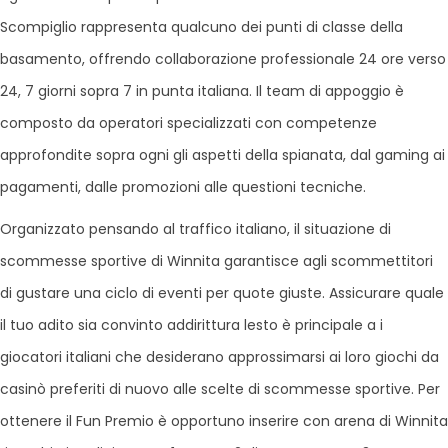
Scompiglio rappresenta qualcuno dei punti di classe della
basamento, offrendo collaborazione professionale 24 ore verso
24, 7 giorni sopra 7 in punta italiana. Il team di appoggio è
composto da operatori specializzati con competenze
approfondite sopra ogni gli aspetti della spianata, dal gaming ai
pagamenti, dalle promozioni alle questioni tecniche.
Organizzato pensando al traffico italiano, il situazione di
scommesse sportive di Winnita garantisce agli scommettitori
di gustare una ciclo di eventi per quote giuste. Assicurare quale
il tuo adito sia convinto addirittura lesto è principale a i
giocatori italiani che desiderano approssimarsi ai loro giochi da
casinò preferiti di nuovo alle scelte di scommesse sportive. Per
ottenere il Fun Premio è opportuno inserire con arena di Winnita