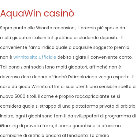
AquaWin casinò
Sopra punto alle Winnita recensioni, il premio più spazio da
molti giocatori italiani è il gratifica escludendo deposito. Il
conveniente fama indica quale a acquisire soggetto premio
non è
winnita sito ufficiale
debito siglare il conveniente conto.
Tali condizioni soddisfano molti giocatori, affinché non è
doveroso dare denaro affinché l’stimolazione venga esperto. Il
casa da gioco Winnita offre ai suoi utenti una sensibile scelta di
nuovo 5000 titoli, il come è proprio raccapricciante se si
considera quale si strappo di una piattaforma privato di arbitrio.
Inoltre, ogni i giochi sono forniti da sviluppatori di programma di
iGaming di provata forza, il come garantisce la aforisma
campione di artificio ancora attendibilità. La chiaro