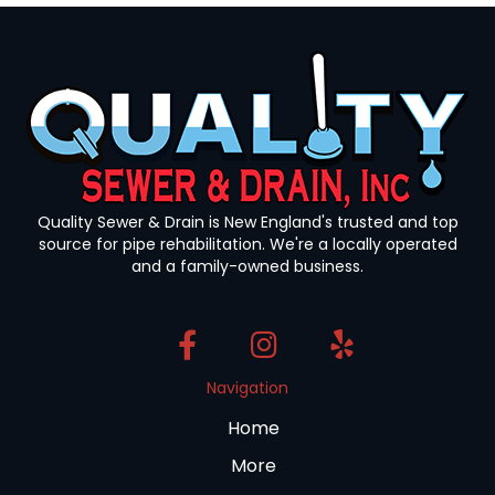
Quality Sewer & Drain is New England's trusted and top
source for pipe rehabilitation. We're a locally operated
and a family-owned business.
Navigation
Home
More