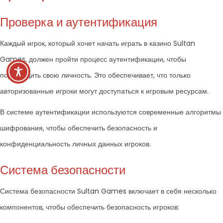
Проверка и аутентификация
Каждый игрок, который хочет начать играть в казино Sultan
Games, должен пройти процесс аутентификации, чтобы
подтвердить свою личность. Это обеспечивает, что только
авторизованные игроки могут доступаться к игровым ресурсам.
В системе аутентификации используются современные алгоритмы
шифрования, чтобы обеспечить безопасность и
конфиденциальность личных данных игроков.
Система безопасности
Система безопасности Sultan Games включает в себя несколько
компонентов, чтобы обеспечить безопасность игроков: