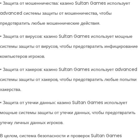
• Защита от мошенничества: казино Sultan Games использует
advanced системы защиты от мошенничества, чтобы
предотвратить любые мошеннические действия.
• Защита от вирусов: казино Sultan Games использует мощные
системы защиты от вирусов, чтобы предотвратить инфицирование
компьютеров игроков.
• Защита от хакеров: казино Sultan Games использует advanced
системы защиты от хакеров, чтобы предотвратить любые попытки
хакерства.
• Защита от утечки данных: казино Sultan Games использует
мощные системы защиты от утечки данных, чтобы предотвратить
утечку личных данных игроков.
В целом, система безопасности и проверок Sultan Games