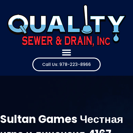
Call Us: 978-223-8966
Sultan Games Честная