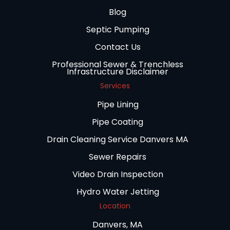
Blog
Septic Pumping
Contact Us
Professional Sewer & Trenchless
Infrastructure Disclaimer
Services
Pipe Lining
Pipe Coating
Drain Cleaning Service Danvers MA
Sewer Repairs
Video Drain Inspection
Hydro Water Jetting
Location
Danvers, MA