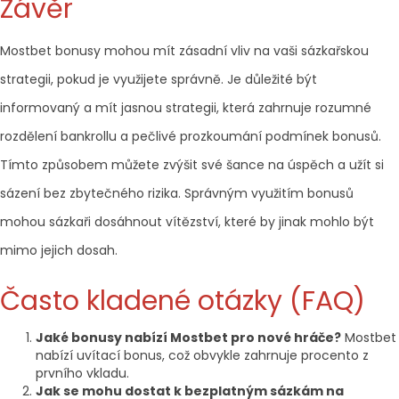
Závěr
Mostbet bonusy mohou mít zásadní vliv na vaši sázkařskou
strategii, pokud je využijete správně. Je důležité být
informovaný a mít jasnou strategii, která zahrnuje rozumné
rozdělení bankrollu a pečlivé prozkoumání podmínek bonusů.
Tímto způsobem můžete zvýšit své šance na úspěch a užít si
sázení bez zbytečného rizika. Správným využitím bonusů
mohou sázkaři dosáhnout vítězství, které by jinak mohlo být
mimo jejich dosah.
Často kladené otázky (FAQ)
Jaké bonusy nabízí Mostbet pro nové hráče?
Mostbet
nabízí uvítací bonus, což obvykle zahrnuje procento z
prvního vkladu.
Jak se mohu dostat k bezplatným sázkám na