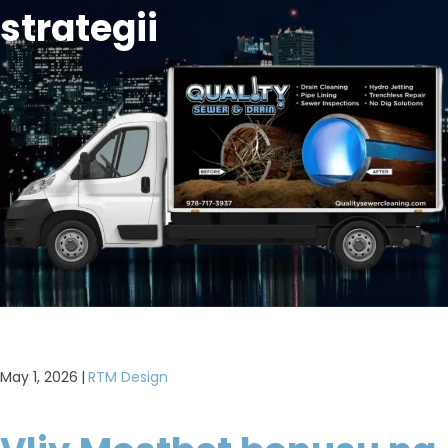
strategii
May 1, 2026
|
RTM Design