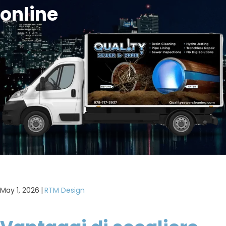
online
May 1, 2026
|
RTM Design