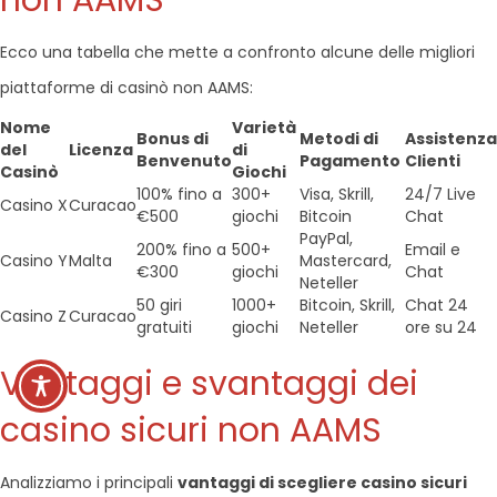
non AAMS
Ecco una tabella che mette a confronto alcune delle migliori
piattaforme di casinò non AAMS:
Nome
Varietà
Bonus di
Metodi di
Assistenza
del
Licenza
di
Benvenuto
Pagamento
Clienti
Casinò
Giochi
100% fino a
300+
Visa, Skrill,
24/7 Live
Casino X
Curacao
€500
giochi
Bitcoin
Chat
PayPal,
200% fino a
500+
Email e
Casino Y
Malta
Mastercard,
€300
giochi
Chat
Neteller
50 giri
1000+
Bitcoin, Skrill,
Chat 24
Casino Z
Curacao
gratuiti
giochi
Neteller
ore su 24
Vantaggi e svantaggi dei
casino sicuri non AAMS
Analizziamo i principali
vantaggi di scegliere casino sicuri