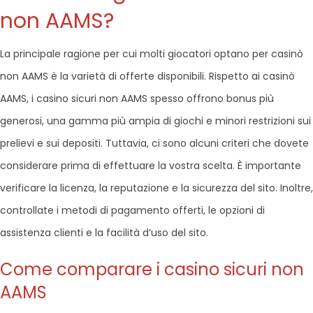
non AAMS?
La principale ragione per cui molti giocatori optano per casinò
non AAMS è la varietà di offerte disponibili. Rispetto ai casinò
AAMS, i casino sicuri non AAMS spesso offrono bonus più
generosi, una gamma più ampia di giochi e minori restrizioni sui
prelievi e sui depositi. Tuttavia, ci sono alcuni criteri che dovete
considerare prima di effettuare la vostra scelta. È importante
verificare la licenza, la reputazione e la sicurezza del sito. Inoltre,
controllate i metodi di pagamento offerti, le opzioni di
assistenza clienti e la facilità d’uso del sito.
Come comparare i casino sicuri non
AAMS