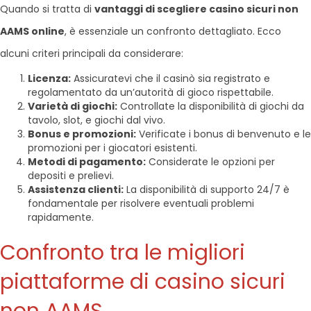
Quando si tratta di
vantaggi di scegliere casino sicuri non
AAMS online
, è essenziale un confronto dettagliato. Ecco
alcuni criteri principali da considerare:
Licenza:
Assicuratevi che il casinò sia registrato e
regolamentato da un’autorità di gioco rispettabile.
Varietà di giochi:
Controllate la disponibilità di giochi da
tavolo, slot, e giochi dal vivo.
Bonus e promozioni:
Verificate i bonus di benvenuto e le
promozioni per i giocatori esistenti.
Metodi di pagamento:
Considerate le opzioni per
depositi e prelievi.
Assistenza clienti:
La disponibilità di supporto 24/7 è
fondamentale per risolvere eventuali problemi
rapidamente.
Confronto tra le migliori
piattaforme di casino sicuri