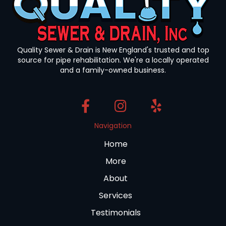
Quality Sewer & Drain is New England's trusted and top
source for pipe rehabilitation. We're a locally operated
and a family-owned business.
Navigation
Home
More
About
Services
Testimonials