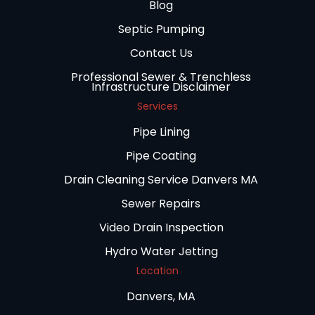
Blog
Septic Pumping
Contact Us
Professional Sewer & Trenchless
Infrastructure Disclaimer
Services
Pipe Lining
Pipe Coating
Drain Cleaning Service Danvers MA
Sewer Repairs
Video Drain Inspection
Hydro Water Jetting
Location
Danvers, MA