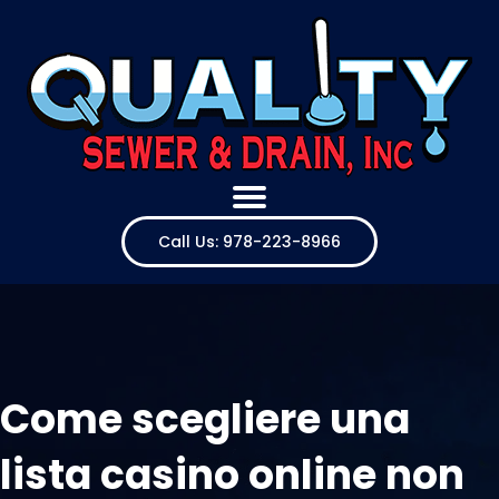
Call Us: 978-223-8966
Come scegliere una
lista casino online non