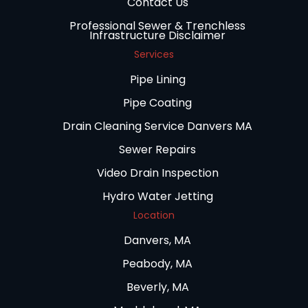
Contact Us
Professional Sewer & Trenchless
Infrastructure Disclaimer
Services
Pipe Lining
Pipe Coating
Drain Cleaning Service Danvers MA
Sewer Repairs
Video Drain Inspection
Hydro Water Jetting
Location
Danvers, MA
Peabody, MA
Beverly, MA