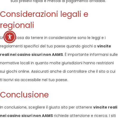
suoi prelievi rapidi e metodi di pagamento affidabili.
Considerazioni legali e
regionali
Un’altra cosa da tenere in considerazione sono le leggi e i
regolamenti specifici del tuo paese quando giochi a
vincite
reali nei casino sicuri non AAMS
. È importante informarsi sulle
normative locali in quanto molte giurisdizioni hanno restrizioni
sui giochi online. Assicurati anche di controllare che il sito a cui
ti iscrivi sia accessibile nel tuo paese.
Conclusione
In conclusione, scegliere il giusto sito per ottenere
vincite reali
nei casino sicuri non AAMS
richiede attenzione e ricerca. I siti