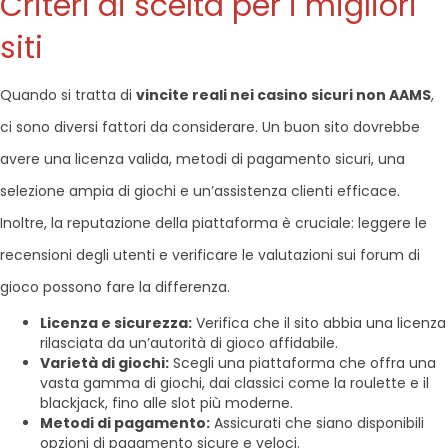
Criteri di scelta per i migliori
siti
Quando si tratta di
vincite reali nei casino sicuri non AAMS
,
ci sono diversi fattori da considerare. Un buon sito dovrebbe
avere una licenza valida, metodi di pagamento sicuri, una
selezione ampia di giochi e un’assistenza clienti efficace.
Inoltre, la reputazione della piattaforma è cruciale: leggere le
recensioni degli utenti e verificare le valutazioni sui forum di
gioco possono fare la differenza.
Licenza e sicurezza:
Verifica che il sito abbia una licenza
rilasciata da un’autorità di gioco affidabile.
Varietà di giochi:
Scegli una piattaforma che offra una
vasta gamma di giochi, dai classici come la roulette e il
blackjack, fino alle slot più moderne.
Metodi di pagamento:
Assicurati che siano disponibili
opzioni di pagamento sicure e veloci.