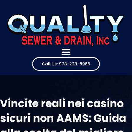
Call Us: 978-223-8966
Vincite reali nei casino
sicuri non AAMS: Guida