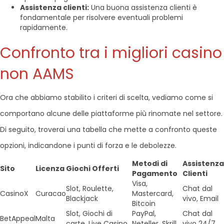
Assistenza clienti:
Una buona assistenza clienti è
fondamentale per risolvere eventuali problemi
rapidamente.
Confronto tra i migliori casino
non AAMS
Ora che abbiamo stabilito i criteri di scelta, vediamo come si
comportano alcune delle piattaforme più rinomate nel settore.
Di seguito, troverai una tabella che mette a confronto queste
opzioni, indicandone i punti di forza e le debolezze.
Metodi di
Assistenza
Sito
Licenza
Giochi Offerti
Pagamento
Clienti
Visa,
Slot, Roulette,
Chat dal
CasinoX
Curacao
Mastercard,
Blackjack
vivo, Email
Bitcoin
Slot, Giochi di
PayPal,
Chat dal
BetAppeal
Malta
carte, Live Casino
Neteller, Skrill
vivo 24/7