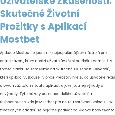
Uživatelské Zkušenosti:
Skutečné Životní
Prožitky s Aplikací
Mostbet
Aplikace Mostbet je jedním z nejpopulárnějších nástrojů pro
online sázení, který nabízí uživatelům širokou škálu možností. V
tomto článku se zaměříme na skutečné zkušenosti uživatelů,
kteří aplikaci vyzkoušeli v praxi. Představíme si, co uživatelé říkají
o svých zážitcích s touto aplikací, a jaké jsou její výhody a
nevýhody. Tyto názory pomohou dalším uživatelům
rozhodnout se, zda je Mostbet pro ně tou správnou volbou. Bez
zbytečných odkladů se pojďme podívat na klíčové body těchto