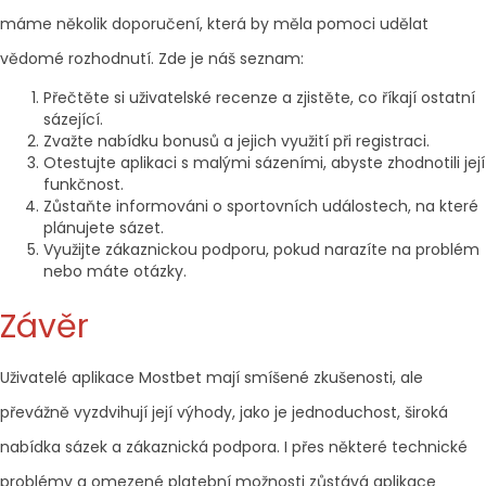
máme několik doporučení, která by měla pomoci udělat
vědomé rozhodnutí. Zde je náš seznam:
Přečtěte si uživatelské recenze a zjistěte, co říkají ostatní
sázející.
Zvažte nabídku bonusů a jejich využití při registraci.
Otestujte aplikaci s malými sázeními, abyste zhodnotili její
funkčnost.
Zůstaňte informováni o sportovních událostech, na které
plánujete sázet.
Využijte zákaznickou podporu, pokud narazíte na problém
nebo máte otázky.
Závěr
Uživatelé aplikace Mostbet mají smíšené zkušenosti, ale
převážně vyzdvihují její výhody, jako je jednoduchost, široká
nabídka sázek a zákaznická podpora. I přes některé technické
problémy a omezené platební možnosti zůstává aplikace