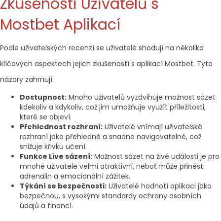
Zkušenosti Uživatelů s
Mostbet Aplikací
Podle uživatelských recenzí se uživatelé shodují na několika
klíčových aspektech jejich zkušeností s aplikací Mostbet. Tyto
názory zahrnují:
Dostupnost:
Mnoho uživatelů vyzdvihuje možnost sázet
kdekoliv a kdykoliv, což jim umožňuje využít příležitosti,
které se objeví.
Přehlednost rozhraní:
Uživatelé vnímají uživatelské
rozhraní jako přehledné a snadno navigovatelné, což
snižuje křivku učení.
Funkce Live sázení:
Možnost sázet na živé události je pro
mnohé uživatele velmi atraktivní, neboť může přinést
adrenalin a emocionální zážitek.
Týkání se bezpečnosti:
Uživatelé hodnotí aplikaci jako
bezpečnou, s vysokými standardy ochrany osobních
údajů a financí.