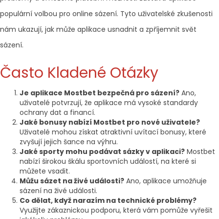
populární volbou pro online sázení. Tyto uživatelské zkušenosti
nám ukazují, jak může aplikace usnadnit a zpříjemnit svět
sázení.
Často Kladené Otázky
Je aplikace Mostbet bezpečná pro sázení?
Ano,
uživatelé potvrzují, že aplikace má vysoké standardy
ochrany dat a financí.
Jaké bonusy nabízí Mostbet pro nové uživatele?
Uživatelé mohou získat atraktivní uvítací bonusy, které
zvyšují jejich šance na výhru.
Jaké sporty mohu podávat sázky v aplikaci?
Mostbet
nabízí širokou škálu sportovních událostí, na které si
můžete vsadit.
Můžu sázet na živé události?
Ano, aplikace umožňuje
sázení na živé události.
Co dělat, když narazím na technické problémy?
Využijte zákaznickou podporu, která vám pomůže vyřešit