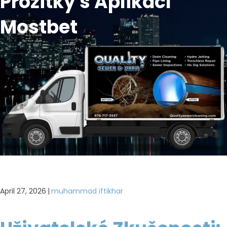
Prožitky s Aplikací
Mostbet
April 27, 2026
|
muhammad iftikhar