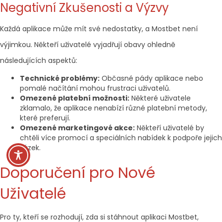
Negativní Zkušenosti a Výzvy
Každá aplikace může mít své nedostatky, a Mostbet není
výjimkou. Někteří uživatelé vyjadřují obavy ohledně
následujících aspektů:
Technické problémy:
Občasné pády aplikace nebo
pomalé načítání mohou frustraci uživatelů.
Omezené platební možnosti:
Některé uživatele
zklamalo, že aplikace nenabízí různé platební metody,
které preferují.
Omezené marketingové akce:
Někteří uživatelé by
chtěli více promocí a speciálních nabídek k podpoře jejich
sázek.
Doporučení pro Nové
Uživatelé
Pro ty, kteří se rozhodují, zda si stáhnout aplikaci Mostbet,