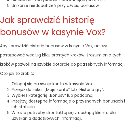
Unikanie niedopatrzeń przy użyciu bonusów.
Jak sprawdzić historię
bonusów w kasynie Vox?
Aby sprawdzić historię bonusów w kasynie Vox, należy
postępować według kilku prostych kroków. Zrozumienie tych
kroków pozwoli na szybkie dotarcie do potrzebnych informacji.
Oto jak to zrobić:
Zaloguj się na swoje konto w kasynie Vox.
Przejdź do sekcji „Moje konto” lub „Historia gry”.
Wybierz kategorię „Bonusy” lub podobną.
Przejrzyj dostępne informacje o przyznanych bonusach i
ich statusie.
W razie potrzeby skontaktuj się z obsługą klienta dla
uzyskania dodatkowych informacji.