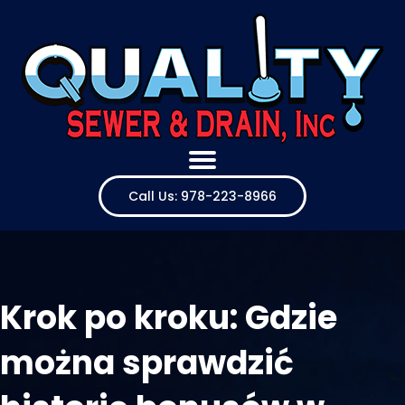
Call Us: 978-223-8966
Krok po kroku: Gdzie
można sprawdzić