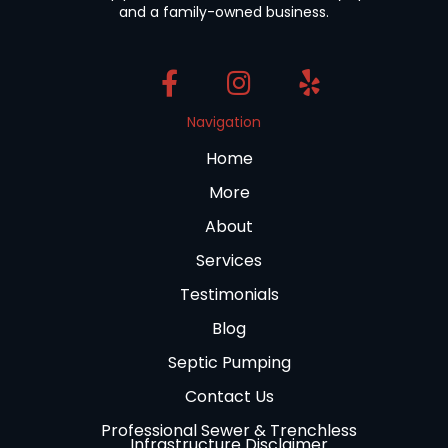
and a family-owned business.
Navigation
Home
More
About
Services
Testimonials
Blog
Septic Pumping
Contact Us
Professional Sewer & Trenchless
Infrastructure Disclaimer