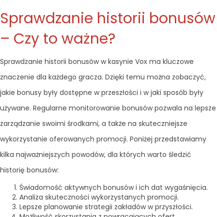
Sprawdzanie historii bonusów
– Czy to ważne?
Sprawdzanie historii bonusów w kasynie Vox ma kluczowe
znaczenie dla każdego gracza. Dzięki temu można zobaczyć,
jakie bonusy były dostępne w przeszłości i w jaki sposób były
używane. Regularne monitorowanie bonusów pozwala na lepsze
zarządzanie swoimi środkami, a także na skuteczniejsze
wykorzystanie oferowanych promocji. Poniżej przedstawiamy
kilka najważniejszych powodów, dla których warto śledzić
historię bonusów:
Świadomość aktywnych bonusów i ich dat wygaśnięcia.
Analiza skuteczności wykorzystanych promocji.
Lepsze planowanie strategii zakładów w przyszłości.
Możliwość skorzystania z powracających ofert.