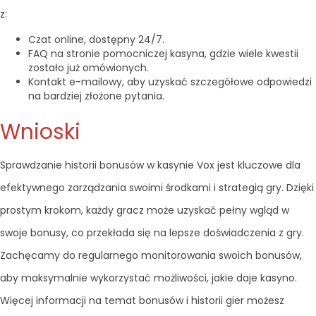
z:
Czat online, dostępny 24/7.
FAQ na stronie pomocniczej kasyna, gdzie wiele kwestii
zostało już omówionych.
Kontakt e-mailowy, aby uzyskać szczegółowe odpowiedzi
na bardziej złożone pytania.
Wnioski
Sprawdzanie historii bonusów w kasynie Vox jest kluczowe dla
efektywnego zarządzania swoimi środkami i strategią gry. Dzięki
prostym krokom, każdy gracz może uzyskać pełny wgląd w
swoje bonusy, co przekłada się na lepsze doświadczenia z gry.
Zachęcamy do regularnego monitorowania swoich bonusów,
aby maksymalnie wykorzystać możliwości, jakie daje kasyno.
Więcej informacji na temat bonusów i historii gier możesz