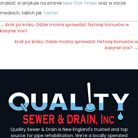
znaleźć w artykule na stronie
New York Times
oraz w social
mediach, takich jak
Twitter
.
Posts
← Krok po kroku: Gdzie można sprawdzić historię bonusów w
kasynie Vox?
navigation
Krok po kroku: Gdzie można sprawdzić historię bonusów w
kasynie Vox? →
Quality Sewer & Drain is New England's trusted and top
source for pipe rehabilitation. We're a locally operated