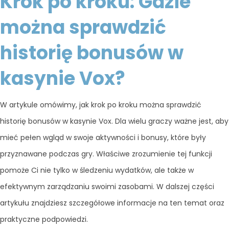
Krok po kroku: Gdzie
można sprawdzić
historię bonusów w
kasynie Vox?
W artykule omówimy, jak krok po kroku można sprawdzić
historię bonusów w kasynie Vox. Dla wielu graczy ważne jest, aby
mieć pełen wgląd w swoje aktywności i bonusy, które były
przyznawane podczas gry. Właściwe zrozumienie tej funkcji
pomoże Ci nie tylko w śledzeniu wydatków, ale także w
efektywnym zarządzaniu swoimi zasobami. W dalszej części
artykułu znajdziesz szczegółowe informacje na ten temat oraz
praktyczne podpowiedzi.